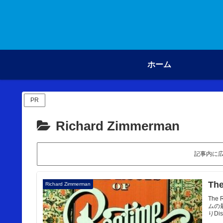
ホーム
PR
Richard Zimmerman
記事内に
Th
Richard Zimmerman
The
ムの
りDisc