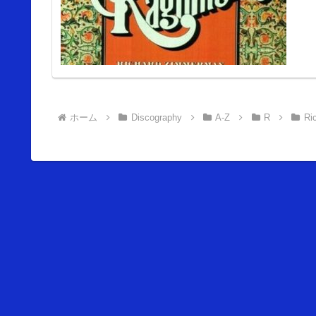
ホーム
Discography
A-Z
R
Ri