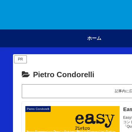
ホーム
PR
Pietro Condorelli
記事内に
Ea
Pietro Condorelli
Eas
コン
「Q