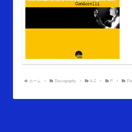
ホーム
Discography
A-Z
P
Pie