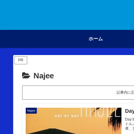
ホーム
PR
Najee
記事内に
Da
Najee
Day
トル
者、ナジ