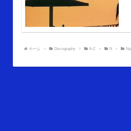
ホーム
Discography
A-Z
N
Na