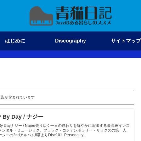
はじめに
Discography
サイトマップ
広告が含まれています
y By Day / ナジー
 By Dayナジー / Najee去りゆく一日の終わりを鮮やかに演出する最高級インス
メンタル・ミュージック。ブラック・コンテンポラリー・サックスの第一人
ーの2ndアルバム!!帯よりDisc101. Personality...