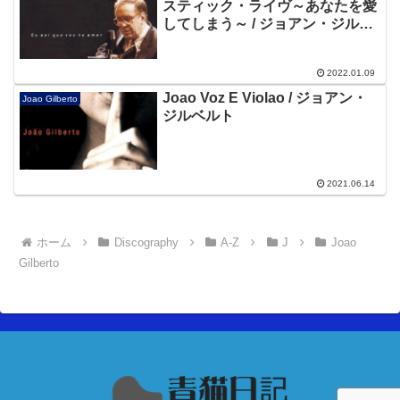
スティック・ライヴ～あなたを愛
してしまう～ / ジョアン・ジルベ
ルト
2022.01.09
Joao Voz E Violao / ジョアン・
Joao Gilberto
ジルベルト
2021.06.14
ホーム
Discography
A-Z
J
Joao
Gilberto