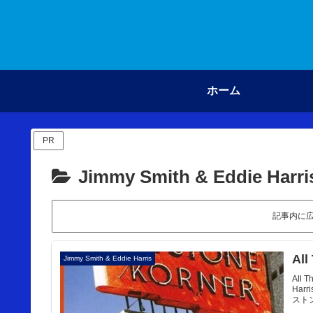
ホーム
PR
Jimmy Smith & Eddie Harri
記事内に
Al
Jimmy Smith & Eddie Harris
All
Ha
スト