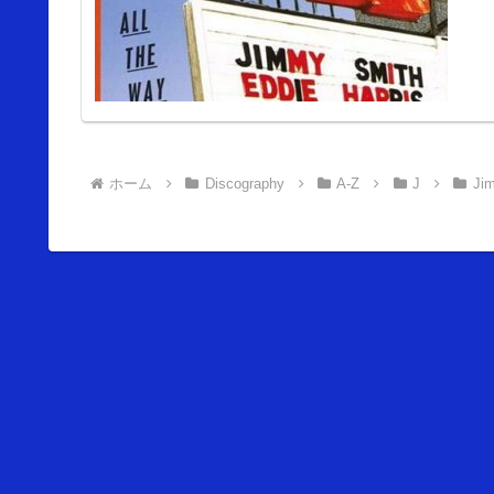
ホーム
Discography
A-Z
J
Jim