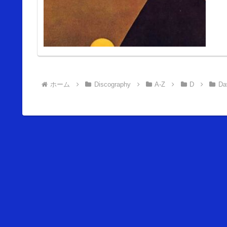
ホーム
Discography
A-Z
D
Da