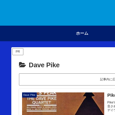
ホーム
PR
Dave Pike
記事内に
Pi
Dave Pike
Pik
音さ
デイ