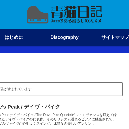
はじめに
Discography
サイトマップ
広告が含まれています
ke’s Peak / デイヴ・パイク
e's Peakデイヴ・パイク / The Dave Pike Quartetビル・エヴァンスを迎えて録
れたデイヴ・パイクの代表作。そのリリシズム溢れるピアノに触発されて、
ヴのヴァイヴが心地よくスイング。比類なき美しいアンサン...