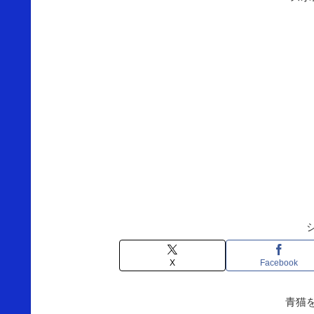
X
Facebook
青猫