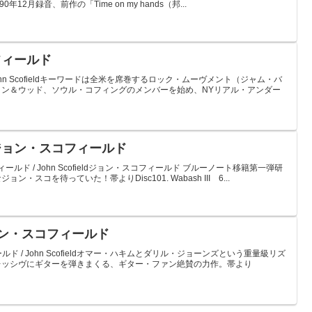
2月録音、前作の「Time on my hands（邦...
コフィールド
ohn Scofieldキーワードは全米を席巻するロック・ムーヴメント（ジャム・バ
ィン＆ウッド、ソウル・コフィングのメンバーを始め、NYリアル・アンダー
s / ジョン・スコフィールド
コフィールド / John Scofieldジョン・スコフィールド ブルーノート移籍第一弾研
スコを待っていた！帯よりDisc101. Wabash III 6...
/ ジョン・スコフィールド
フィールド / John Scofieldオマー・ハキムとダリル・ジョーンズという重量級リズ
レッシヴにギターを弾きまくる、ギター・ファン絶賛の力作。帯より