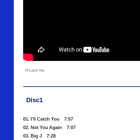
I’ll Catch You
Disc1
01. I’ll Catch You 7:57
02. Not You Again 7:07
03. Big J 7:28