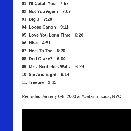
01. I’ll Catch You 7:57
02. Not You Again 7:07
03. Big J 7:28
04. Loose Canon 9:11
05. Love You Long Time 6:20
06. Hive 4:51
07. Heel To Toe 5:20
08. Do I Crazy? 6:04
09. Mrs. Scofield’s Waltz 6:29
10. Six And Eight 8:14
11. Freepie 2:13
Recorded January 6-8, 2000 at Avatar Studios, NYC