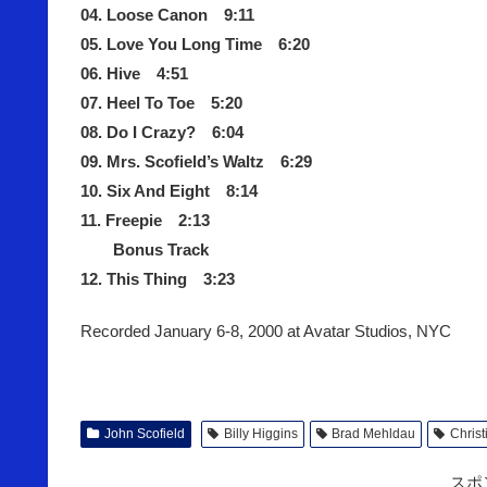
04. Loose Canon 9:11
05. Love You Long Time 6:20
06. Hive 4:51
07. Heel To Toe 5:20
08. Do I Crazy? 6:04
09. Mrs. Scofield’s Waltz 6:29
10. Six And Eight 8:14
11. Freepie 2:13
Bonus Track
12. This Thing 3:23
Recorded January 6-8, 2000 at Avatar Studios, NYC
John Scofield
Billy Higgins
Brad Mehldau
Chris
スポ