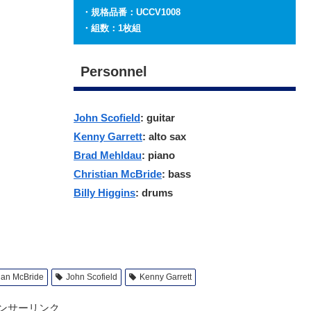
・規格品番：UCCV1008
・組数：1枚組
Personnel
John Scofield
: guitar
Kenny Garrett
: alto sax
Brad Mehldau
: piano
Christian McBride
: bass
Billy Higgins
: drums
tian McBride
John Scofield
Kenny Garrett
ンサーリンク