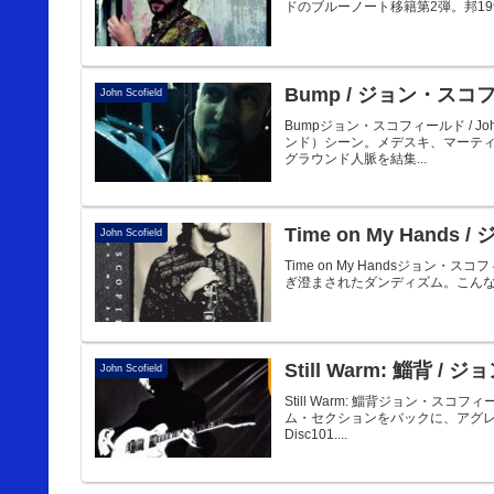
ドのブルーノート移籍第2弾。邦1990年1
Bump / ジョン・ス
John Scofield
Bumpジョン・スコフィールド / J
ンド）シーン。メデスキ、マーテ
グラウンド人脈を結集...
Time on My Hand
John Scofield
Time on My Handsジョン・ス
ぎ澄まされたダンディズム。こんなジョン・
Still Warm: 鯔背 
John Scofield
Still Warm: 鯔背ジョン・スコ
ム・セクションをバックに、アグ
Disc101....