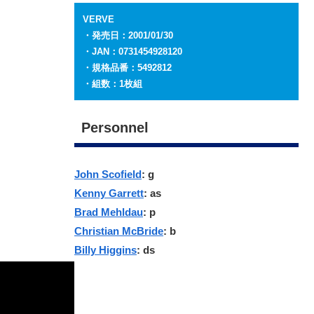
VERVE
・発売日：2001/01/30
・JAN：0731454928120
・規格品番：5492812
・組数：1枚組
Personnel
John Scofield
: g
Kenny Garrett
: as
Brad Mehldau
: p
Christian McBride
: b
Billy Higgins
: ds