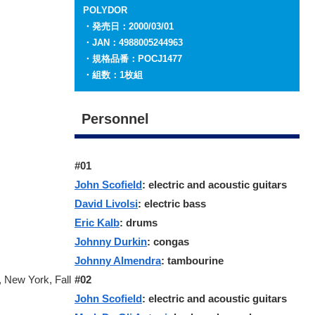
POLYDOR
・発売日：2000/03/01
・JAN：4988005244963
・規格品番：POCJ1477
・組数：1枚組
Personnel
#01
John Scofield
: electric and acoustic guitars
David Livolsi
: electric bass
Eric Kalb
: drums
Johnny Durkin
: congas
Johnny Almendra
: tambourine
, New York, Fall
#02
John Scofield
: electric and acoustic guitars