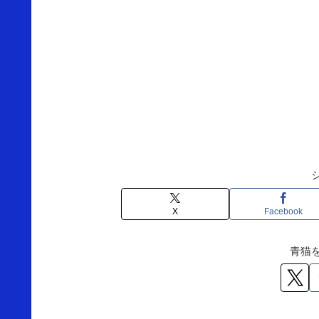
X
Facebook
青猫