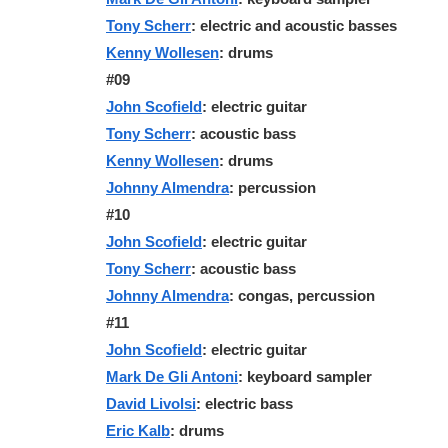
Tony Scherr
: electric and acoustic basses
Kenny Wollesen
: drums
#09
John Scofield
: electric guitar
Tony Scherr
: acoustic bass
Kenny Wollesen
: drums
Johnny Almendra
: percussion
#10
John Scofield
: electric guitar
Tony Scherr
: acoustic bass
Johnny Almendra
: congas, percussion
#11
John Scofield
: electric guitar
Mark De Gli Antoni
: keyboard sampler
David Livolsi
: electric bass
Eric Kalb
: drums