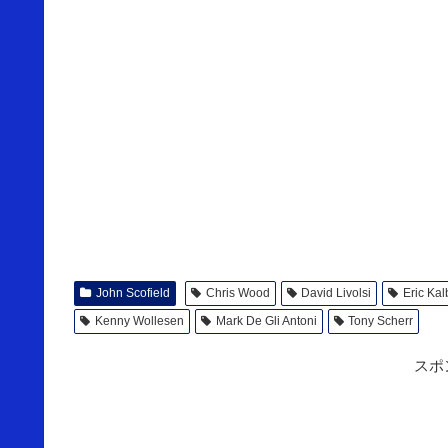
John Scofield
Chris Wood
David Livolsi
Eric Kal
Kenny Wollesen
Mark De Gli Antoni
Tony Scherr
スポ