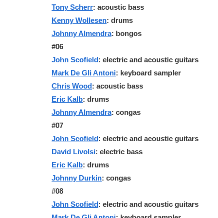
Tony Scherr
: acoustic bass
Kenny Wollesen
: drums
Johnny Almendra
: bongos
#06
John Scofield
: electric and acoustic guitars
Mark De Gli Antoni
: keyboard sampler
Chris Wood
: acoustic bass
Eric Kalb
: drums
Johnny Almendra
: congas
#07
John Scofield
: electric and acoustic guitars
David Livolsi
: electric bass
Eric Kalb
: drums
Johnny Durkin
: congas
#08
John Scofield
: electric and acoustic guitars
Mark De Gli Antoni
: keyboard sampler