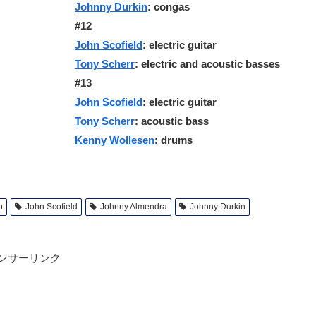
Johnny Durkin
: congas
#12
John Scofield
: electric guitar
Tony Scherr
: electric and acoustic basses
#13
John Scofield
: electric guitar
Tony Scherr
: acoustic bass
Kenny Wollesen
: drums
b
John Scofield
Johnny Almendra
Johnny Durkin
ンサーリンク