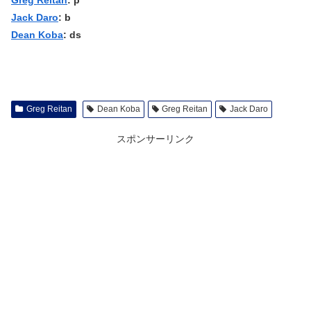
Greg Reitan
: p
Jack Daro
: b
Dean Koba
: ds
Greg Reitan
Dean Koba
Greg Reitan
Jack Daro
スポンサーリンク