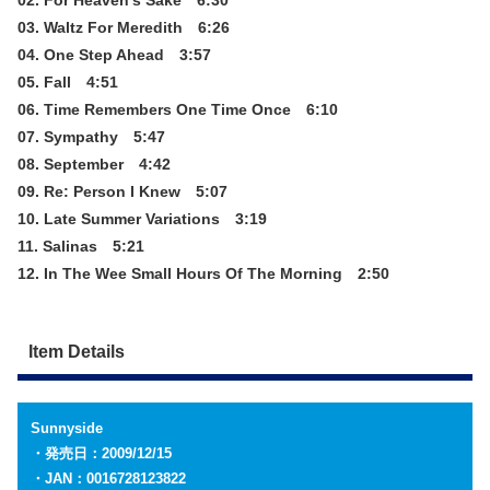
02. For Heaven’s Sake 6:30
03. Waltz For Meredith 6:26
04. One Step Ahead 3:57
05. Fall 4:51
06. Time Remembers One Time Once 6:10
07. Sympathy 5:47
08. September 4:42
09. Re: Person I Knew 5:07
10. Late Summer Variations 3:19
11. Salinas 5:21
12. In The Wee Small Hours Of The Morning 2:50
Item Details
Sunnyside
・発売日：2009/12/15
・JAN：0016728123822