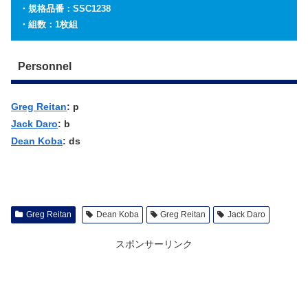
・規格品番：
SSC1238
・組数：1枚組
Personnel
Greg Reitan
: p
Jack Daro
: b
Dean Koba
: ds
Greg Reitan
Dean Koba
Greg Reitan
Jack Daro
スポンサーリンク