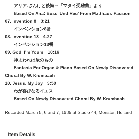
アリア:ざんげと後悔～「マタイ受難曲」より
Based On Aria: Buss’ Und Reu’ From Matthaus-Passion
07. Invention 8 3:21
インベンション8番
08. Invention 13 4:27
インベンション13番
09. God, I’m Yours 10:16
神よわれは汝のもの
Fantasia For Organ & Piano Based On Newly Discovered
Choral By W. Krumbach
10. Jesus, My Joy 3:59
わが喜びなるイエス
Based On Newly Discovered Choral By W. Krumbach
Recorded March 5, 6 and 7, 1985 at Studio 44, Monster, Holland
Item Details