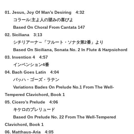
01. Jesus, Joy Of Man’s Desiring 4:32
コラール:主よ人の望みの喜びよ
Based On Choral From Cantata 147
02. Siciliana 3:13
シチリアーナ～「フルート・ソナタ第2番」より
Based On Siciliana, Sonata No. 2 In Flute & Harpsichord
03. Invention 4 4:57
インベンション4番
04. Bach Goes Latin 4:04
バッハ・ゴーズ・ラテン
Variations Bades On Prelude No.1 From The Well-
Tempered Clavichord, Book 1
05. Cicero’s Prelude 4:06
キケロのプレリュード
Based On Prelude No. 22 From The Well-Tempered
Clavichord, Book 1
06. Matthaus-Aria 4:05