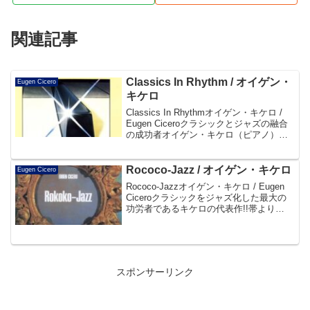
関連記事
Classics In Rhythm / オイゲン・
Eugen Cicero
キケロ
Classics In Rhythmオイゲン・キケロ /
Eugen Ciceroクラシックとジャズの融合
の成功者オイゲン・キケロ（ピアノ）の
ベスト選曲集！帯よりDisc101. J. S.
Bach: Erbarme Dich, Mein...
Rococo-Jazz / オイゲン・キケロ
Eugen Cicero
Rococo-Jazzオイゲン・キケロ / Eugen
Ciceroクラシックをジャズ化した最大の
功労者であるキケロの代表作!!帯より
Disc101. ソルフェジオ・ハ短調
5:42Solfeggio C-Moll (Carl Philip...
スポンサーリンク