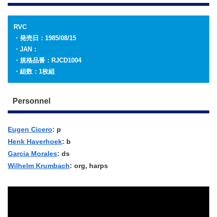
RVC
・発売日：1985/08/15
・JAN：
・規格品番：RJCD1004
・組数：1枚組
Personnel
Eugen Cicero
: p
Henk Haverhoek
: b
Garcia Morales
: ds
Wilhelm Krumbach
: org, harps