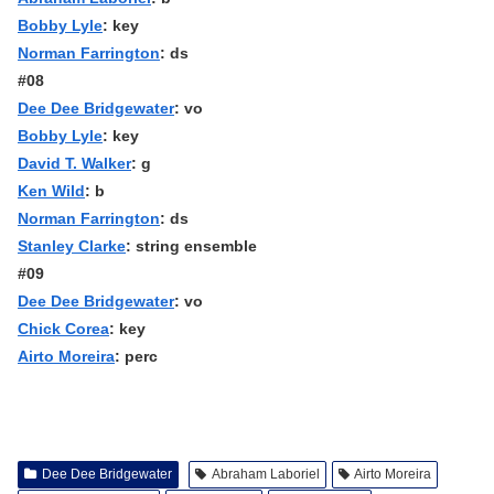
Bobby Lyle
: key
Norman Farrington
: ds
#08
Dee Dee Bridgewater
: vo
Bobby Lyle
: key
David T. Walker
: g
Ken Wild
: b
Norman Farrington
: ds
Stanley Clarke
: string ensemble
#09
Dee Dee Bridgewater
: vo
Chick Corea
: key
Airto Moreira
: perc
Dee Dee Bridgewater
Abraham Laboriel
Airto Moreira