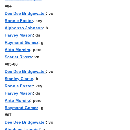
#04
Dee Dee Bridgewater
: vo
Ronnie Foster
: key
Alphonso Johnson
: b
Harvey Mason
: ds
Raymond Gomez
: g
Airto Moreira
: perc
Scarlet Rivera
: vn
#05-06
Dee Dee Bridgewater
: vo
Stanley Clarke
: b
Ronnie Foster
: key
Harvey Mason
: ds
Airto Moreira
: perc
Raymond Gomez
: g
#07
Dee Dee Bridgewater
: vo
Abraham Laboriel
: b