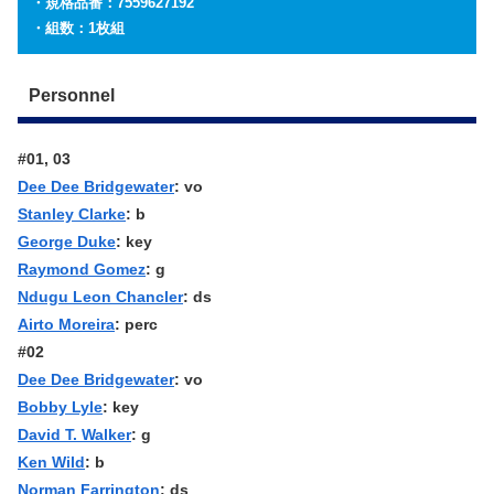
・規格品番：7559627192
・組数：1枚組
Personnel
#01, 03
Dee Dee Bridgewater
: vo
Stanley Clarke
: b
George Duke
: key
Raymond Gomez
: g
Ndugu Leon Chancler
: ds
Airto Moreira
: perc
#02
Dee Dee Bridgewater
: vo
Bobby Lyle
: key
David T. Walker
: g
Ken Wild
: b
Norman Farrington
: ds