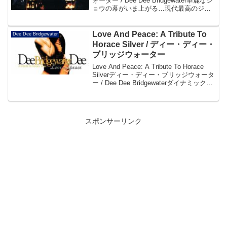
ォーター / Dee Dee Bridgewater華麗なシ
ョウの幕がいま上がる…現代最高のジャ
ズ・ヴォーカリストが挑む、ドイツの名
作曲家クルト・ワイルのソング・ブッ
ク。帯よりDisc101....
Love And Peace: A Tribute To
Dee Dee Bridgewater
Horace Silver / ディー・ディー・
ブリッジウォーター
Love And Peace: A Tribute To Horace
Silverディー・ディー・ブリッジウォータ
ー / Dee Dee Bridgewaterダイナミックな
歌唱力が、ホレス・シルヴァーのファン
キーな名曲を得て大きく開花し...
スポンサーリンク