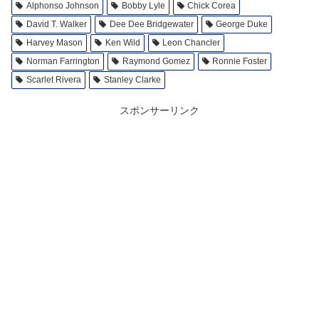
Alphonso Johnson
Bobby Lyle
Chick Corea
David T. Walker
Dee Dee Bridgewater
George Duke
Harvey Mason
Ken Wild
Leon Chancler
Norman Farrington
Raymond Gomez
Ronnie Foster
Scarlet Rivera
Stanley Clarke
スポンサーリンク