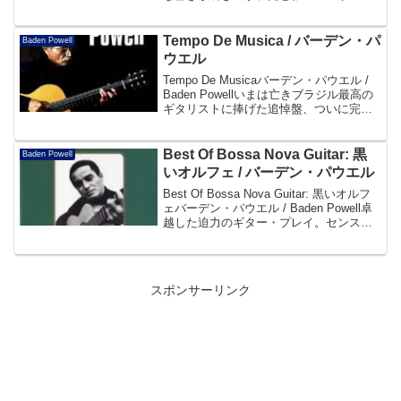
ル。ブラジルへの郷愁をたたえた静寂の
時が、誰もいない浜辺を流れてゆく。帯
よりDisc101. ...
Tempo De Musica / バーデン・パ
Baden Powell
ウエル
Tempo De Musicaバーデン・パウエル /
Baden Powellいまは亡きブラジル最高の
ギタリストに捧げた追悼盤、ついに完
成！ブラジル音楽史上最高のギタリス
ト、バーデン・パウエルが世を去っても
う6年。やっとバーデンを追悼する最...
Best Of Bossa Nova Guitar: 黒
Baden Powell
いオルフェ / バーデン・パウエル
Best Of Bossa Nova Guitar: 黒いオルフ
ェバーデン・パウエル / Baden Powell卓
越した迫力のギター・プレイ。センス、
テクニックとも第一人者の自信にあふれ
たバーデン・パウエルの珠玉のアルバ
ム。帯よりDisc...
スポンサーリンク