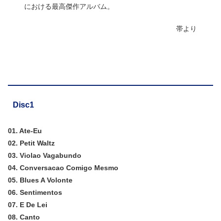
における最高傑作アルバム。
帯より
Disc1
01. Ate-Eu
02. Petit Waltz
03. Violao Vagabundo
04. Conversacao Comigo Mesmo
05. Blues A Volonte
06. Sentimentos
07. E De Lei
08. Canto