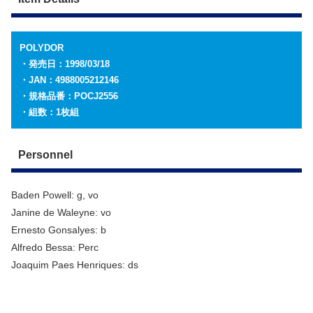
POLYDOR
・発売日：1998/03/18
・JAN：4988005212146
・規格品番：POCJ2556
・組数：1枚組
Personnel
Baden Powell: g, vo
Janine de Waleyne: vo
Ernesto Gonsalyes: b
Alfredo Bessa: Perc
Joaquim Paes Henriques: ds