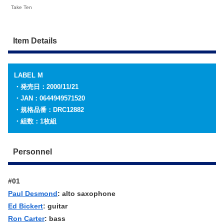
Take Ten
Item Details
LABEL M
・発売日：2000/11/21
・JAN：0644949571520
・規格品番：DRC12882
・組数：1枚組
Personnel
#01
Paul Desmond
: alto saxophone
Ed Bickert
: guitar
Ron Carter
: bass