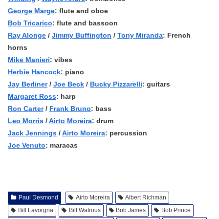
George Marge
: flute and oboe
Bob Tricarico
: flute and bassoon
Ray Alonge
/
Jimmy Buffington
/
Tony Miranda
: French
horns
Mike Manieri
: vibes
Herbie Hancock
: piano
Jay Berliner
/
Joe Beck
/
Bucky Pizzarelli
: guitars
Margaret Ross
: harp
Ron Carter
/
Frank Bruno
: bass
Leo Morris
/
Airto Moreira
: drum
Jack Jennings
/
Airto Moreira
: percussion
Joe Venuto
: maracas
Paul Desmond
Airto Moreira
Albert Richman
Bill Lavorgna
Bill Watrous
Bob James
Bob Prince