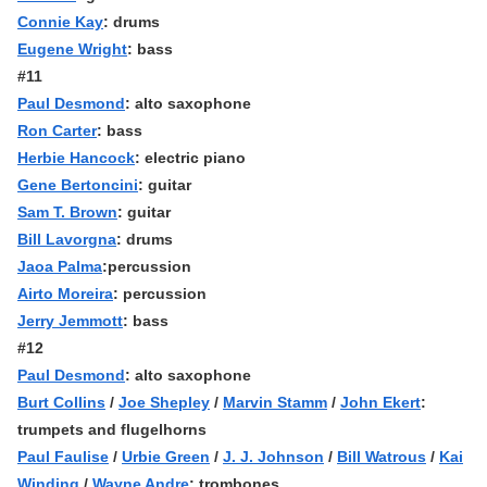
Connie Kay
: drums
Eugene Wright
: bass
#11
Paul Desmond
: alto saxophone
Ron Carter
: bass
Herbie Hancock
: electric piano
Gene Bertoncini
: guitar
Sam T. Brown
: guitar
Bill Lavorgna
: drums
Jaoa Palma
:percussion
Airto Moreira
: percussion
Jerry Jemmott
: bass
#12
Paul Desmond
: alto saxophone
Burt Collins
/
Joe Shepley
/
Marvin Stamm
/
John Ekert
:
trumpets and flugelhorns
Paul Faulise
/
Urbie Green
/
J. J. Johnson
/
Bill Watrous
/
Kai
Winding
/
Wayne Andre
: trombones