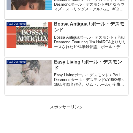
Desmondポール・デスモンド初となるウ
ィズ・ストリングス・アルバム。ギター
奏者ジム・ホールがゲストとして参加。
「My Funny Valentine」、「Body And
Sou...
Bossa Antigua / ポール・デスモ
Paul Desmond
ンド
Bossa Antiguaポール・デスモンド / Paul
Desmond Featuring Jim HallRCAよりリリ
ースされた1964年録音盤。ポール・デス
モンドとジム・ホールが共演したボサ・
ノヴァ・ジャズの傑作。「The Nig...
Easy Living / ポール・デスモン
Paul Desmond
ド
Easy Livingポール・デスモンド / Paul
Desmondポール・デスモンドの1963年～
1965年録音作品。ジム・ホールが全曲で
参加し、タイトル曲「Easy Living」や
「When Joanna Loved Me」「I'v...
スポンサーリンク