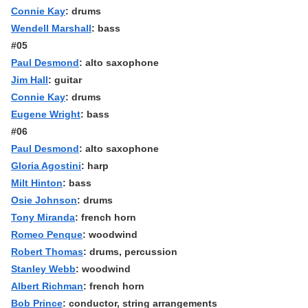
Connie Kay
: drums
Wendell Marshall
: bass
#05
Paul Desmond
: alto saxophone
Jim Hall
: guitar
Connie Kay
: drums
Eugene Wright
: bass
#06
Paul Desmond
: alto saxophone
Gloria Agostini
: harp
Milt Hinton
: bass
Osie Johnson
: drums
Tony Miranda
: french horn
Romeo Penque
: woodwind
Robert Thomas
: drums, percussion
Stanley Webb
: woodwind
Albert Richman
: french horn
Bob Prince
: conductor, string arrangements