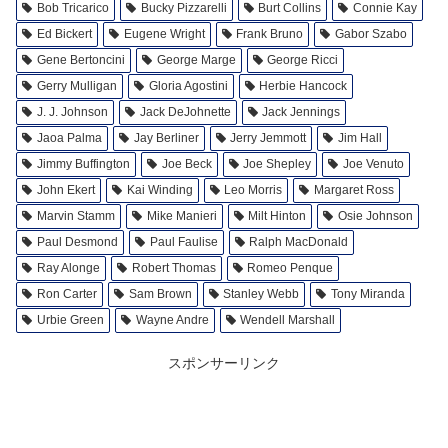
Bob Tricarico
Bucky Pizzarelli
Burt Collins
Connie Kay
Ed Bickert
Eugene Wright
Frank Bruno
Gabor Szabo
Gene Bertoncini
George Marge
George Ricci
Gerry Mulligan
Gloria Agostini
Herbie Hancock
J. J. Johnson
Jack DeJohnette
Jack Jennings
Jaoa Palma
Jay Berliner
Jerry Jemmott
Jim Hall
Jimmy Buffington
Joe Beck
Joe Shepley
Joe Venuto
John Ekert
Kai Winding
Leo Morris
Margaret Ross
Marvin Stamm
Mike Manieri
Milt Hinton
Osie Johnson
Paul Desmond
Paul Faulise
Ralph MacDonald
Ray Alonge
Robert Thomas
Romeo Penque
Ron Carter
Sam Brown
Stanley Webb
Tony Miranda
Urbie Green
Wayne Andre
Wendell Marshall
スポンサーリンク