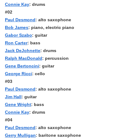
Connie Kay
: drums
#02
Paul Desmond
: alto saxophone
Bob James
: piano, electric piano
Gabor Szabo
: guitar
Ron Carter
: bass
Jack DeJohnette
: drums
Ralph MacDonald
: percussion
Gene Bertoncini
: guitar
George Ricci
: cello
#03
Paul Desmond
: alto saxophone
Jim Hall
: guitar
Gene Wright
: bass
Connie Kay
: drums
#04
Paul Desmond
: alto saxophone
Gerry Mulligan
: baritone saxophone