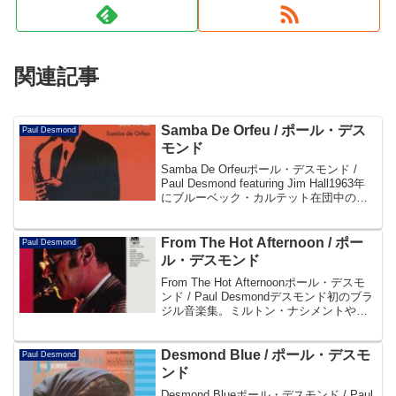
関連記事
Samba De Orfeu / ポール・デス
Paul Desmond
モンド
Samba De Orfeuポール・デスモンド /
Paul Desmond featuring Jim Hall1963年
にブルーベック・カルテット在団中のポ
ール・デスモンドがギターの名手ジム・
ホールとコンビを組んで録音した「Take
T...
From The Hot Afternoon / ポー
Paul Desmond
ル・デスモンド
From The Hot Afternoonポール・デスモ
ンド / Paul Desmondデスモンド初のブラ
ジル音楽集。ミルトン・ナシメントやエ
ドゥ・ロボのオリジナルを、ドン・セベ
スキーのアレンジでゴージャスに披露。
別テイクを6曲追加収録...
Desmond Blue / ポール・デスモ
Paul Desmond
ンド
Desmond Blueポール・デスモンド / Paul