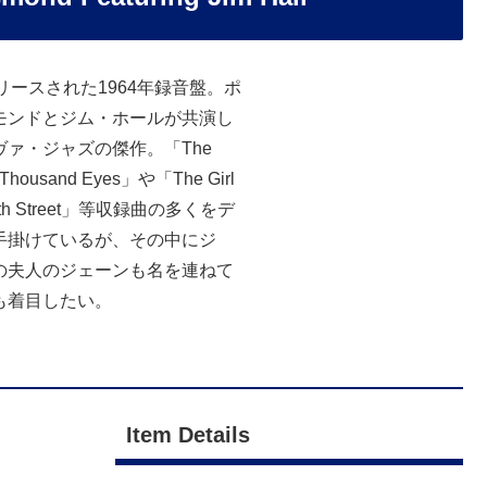
リースされた1964年録音盤。ポ
モンドとジム・ホールが共演し
ヴァ・ジャズの傑作。「The
A Thousand Eyes」や「The Girl
t 9th Street」等収録曲の多くをデ
手掛けているが、その中にジ
の夫人のジェーンも名を連ねて
も着目したい。
Item Details