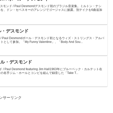
nポール・デスモンド / Paul Desmondデスモンド初のブラジル音楽集。ミルトン・ナシ
ルを、ドン・セベスキーのアレンジでゴージャスに披露。別テイクを6曲追加
ポール・デスモンド
ンド / Paul Desmondポール・デスモンド初となるウィズ・ストリングス・アルバ
加。「My Funny Valentine」、「Body And Sou...
/ ポール・デスモンド
/ Paul Desmond featuring Jim Hall1963年にブルーベック・カルテット在
名手ジム・ホールとコンビを組んで録音した「Take T...
ンサーリンク