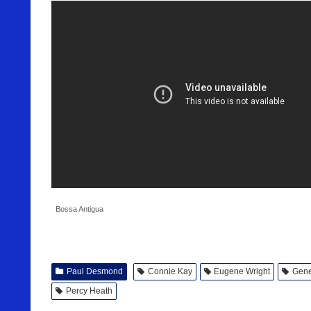
Bossa Antigua
Paul Desmond
Connie Kay
Eugene Wright
Gene
Percy Heath