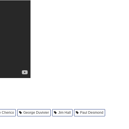
 Cherico
George Duvivier
Jim Hall
Paul Desmond