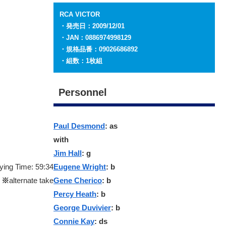
RCA VICTOR
・発売日：2009/12/01
・JAN：0886974998129
・規格品番：09026686892
・組数：1枚組
Personnel
Paul Desmond
: as
with
Jim Hall
: g
aying Time: 59:34
Eugene Wright
: b
※
alternate take
Gene Cherico
: b
Percy Heath
: b
George Duvivier
: b
Connie Kay
: ds