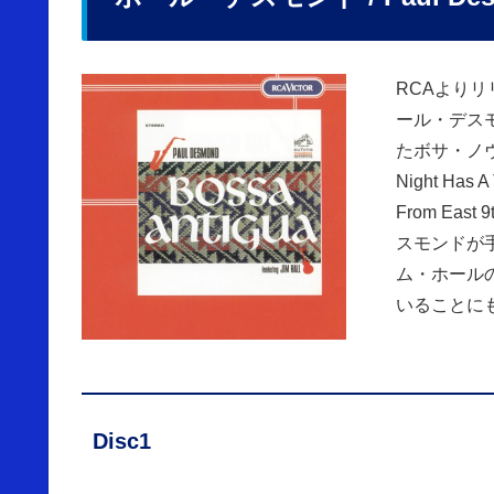
RCAよりリ
ール・デス
たボサ・ノ
Night Has 
From Eas
スモンドが
ム・ホール
いることに
Disc1