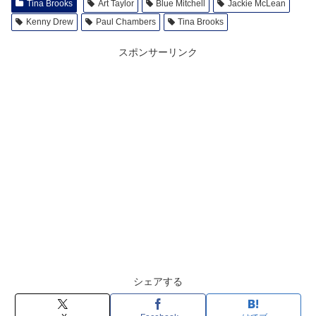
Tina Brooks
Art Taylor
Blue Mitchell
Jackie McLean
Kenny Drew
Paul Chambers
Tina Brooks
スポンサーリンク
シェアする