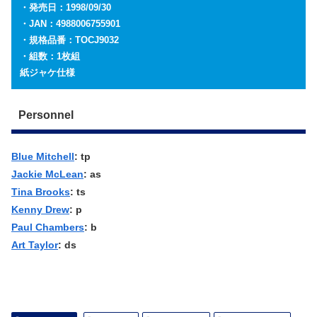
・発売日：1998/09/30
・JAN：4988006755901
・規格品番：TOCJ9032
・組数：1枚組
紙ジャケ仕様
Personnel
Blue Mitchell
: tp
Jackie McLean
: as
Tina Brooks
: ts
Kenny Drew
: p
Paul Chambers
: b
Art Taylor
: ds