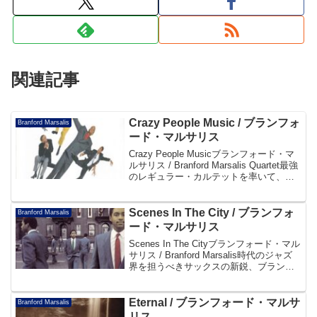
関連記事
Crazy People Music / ブランフォ
Branford Marsalis
ード・マルサリス
Crazy People Musicブランフォード・マ
ルサリス / Branford Marsalis Quartet最強
のレギュラー・カルテットを率いて、ブ
ランフォードが本領を発揮!! テンション
の高いストレート・アヘッドなジャズが
全編に...
Scenes In The City / ブランフォ
Branford Marsalis
ード・マルサリス
Scenes In The Cityブランフォード・マル
サリス / Branford Marsalis時代のジャズ
界を担うべきサックスの新鋭、ブランフ
ォード・マルサリス待望の初リーダー作!!
既に弟ウイントン・マルサリスとの共
演、V・S・O・...
Eternal / ブランフォード・マルサ
Branford Marsalis
リス