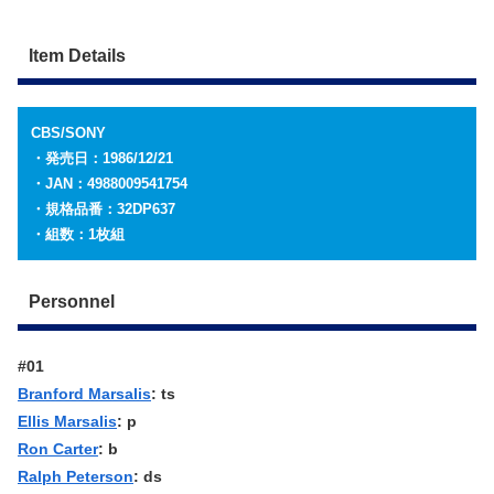
Item Details
CBS/SONY
・発売日：1986/12/21
・JAN：4988009541754
・規格品番：32DP637
・組数：1枚組
Personnel
#01
Branford Marsalis
: ts
Ellis Marsalis
: p
Ron Carter
: b
Ralph Peterson
: ds