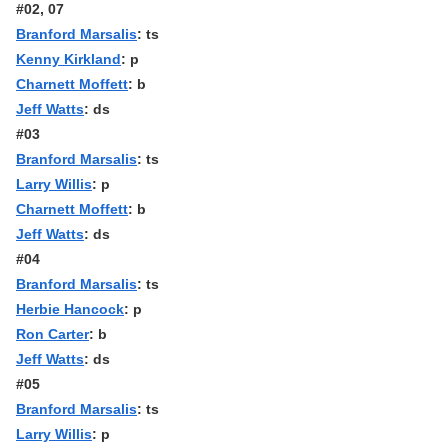
#02, 07
Branford Marsalis
: ts
Kenny Kirkland
: p
Charnett Moffett
: b
Jeff Watts
: ds
#03
Branford Marsalis
: ts
Larry Willis
: p
Charnett Moffett
: b
Jeff Watts
: ds
#04
Branford Marsalis
: ts
Herbie Hancock
: p
Ron Carter
: b
Jeff Watts
: ds
#05
Branford Marsalis
: ts
Larry Willis
: p