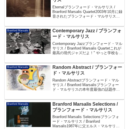
Eternalブランフォード・マルサリス /
Branford Marsalis Quartet2003年10月に録
音されたブランフォード・マルサリス初
のバラード集。タイトル曲はブランフォ
ード作、メンバーの一人一人が楽曲を提
供しており7曲中...
Contemporary Jazz / ブランフォ
Branford Marsalis
ード・マルサリス
Contemporary Jazzブランフォード・マル
サリス / Branford Marsalis Quartetこれが
最高の現代ジャズだよ！" やっと学校を卒
業して、良い現代音楽、良い音だけを演
奏できるようになったよ " ーBranfo...
Random Abstract / ブランフォー
Branford Marsalis
ド・マルサリス
Random Abstractブランフォード・マル
サリス / Branford Marsalisブランフォー
ド・マルサリスの本年度最強の話題作、
問題作！～スティングとの交流やジャ
ズ、ロック、クラシックへの深い造詣、
才人ブランフォードの真髄が...
Branford Marsalis Selections /
Branford Marsalis
ブランフォード・マルサリス
Branford Marsalis Selectionsブランフォ
ード・マルサリス / Branford
Marsalis1987年に父エルス・マルサリス