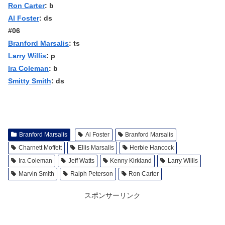
Ron Carter
: b
Al Foster
: ds
#06
Branford Marsalis
: ts
Larry Willis
: p
Ira Coleman
: b
Smitty Smith
: ds
Branford Marsalis
Al Foster
Branford Marsalis
Charnett Moffett
Ellis Marsalis
Herbie Hancock
Ira Coleman
Jeff Watts
Kenny Kirkland
Larry Willis
Marvin Smith
Ralph Peterson
Ron Carter
スポンサーリンク