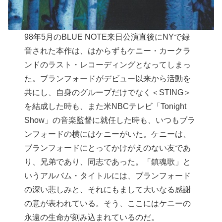
98年5月のBLUE NOTE来日公演直後にNYで録
音された本作は、はからずもケニー・カークラ
ンドのラスト・レコーディングとなってしまっ
た。ブランフォードがデビュー以来から活動を
共にし、自身のグループだけでなく＜STING＞
を結成した時も、また米NBCテレビ「Tonight
Show」の音楽監督に就任した時も、いつもブラ
ンフォードの横にはケニーがいた。ケニーは、
ブランフォードにとってかけがえのない友であ
り、兄弟であり、同志であった。「鎮魂歌」と
いうアルバム・タイトルには、ブランフォード
の深い悲しみと、それにもまして大いなる感謝
の意が表われている。そう、ここにはケニーの
永遠の生命が刻み込まれているのだ。