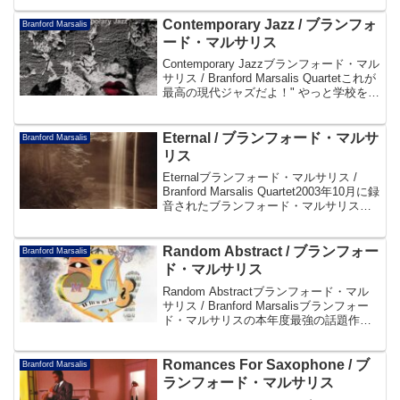
トのCM曲「Steep's Yeek」「Comin...
Contemporary Jazz / ブランフォ
Branford Marsalis
ード・マルサリス
Contemporary Jazzブランフォード・マル
サリス / Branford Marsalis Quartetこれが
最高の現代ジャズだよ！" やっと学校を卒
業して、良い現代音楽、良い音だけを演
奏できるようになったよ " ーBranfo...
Eternal / ブランフォード・マルサ
Branford Marsalis
リス
Eternalブランフォード・マルサリス /
Branford Marsalis Quartet2003年10月に録
音されたブランフォード・マルサリス初
のバラード集。タイトル曲はブランフォ
ード作、メンバーの一人一人が楽曲を提
供しており7曲中...
Random Abstract / ブランフォー
Branford Marsalis
ド・マルサリス
Random Abstractブランフォード・マル
サリス / Branford Marsalisブランフォー
ド・マルサリスの本年度最強の話題作、
問題作！～スティングとの交流やジャ
ズ、ロック、クラシックへの深い造詣、
才人ブランフォードの真髄が...
Romances For Saxophone / ブ
Branford Marsalis
ランフォード・マルサリス