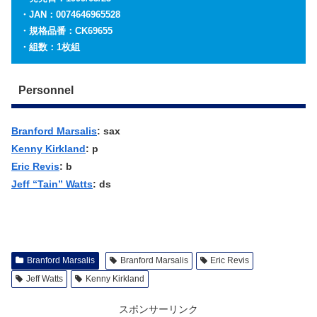
・JAN：0074646965528
・規格品番：CK69655
・組数：1枚組
Personnel
Branford Marsalis
: sax
Kenny Kirkland
: p
Eric Revis
: b
Jeff “Tain” Watts
: ds
Branford Marsalis
Branford Marsalis
Eric Revis
Jeff Watts
Kenny Kirkland
スポンサーリンク