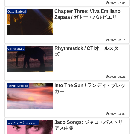
2025.07.05
Chapter Three: Viva Emiliano
Gato Barbieri
Zapata / ガトー・バルビエリ
2025.06.15
Rhythmstick / CTIオールスター
CTI All Stars
ズ
2025.05.21
Into The Sun / ランディ・ブレッ
Randy Brecker
カー
2025.04.02
Jaco Songs: ジャコ・パストリ
コンピレーション/オムニバス/V.A.
アス曲集