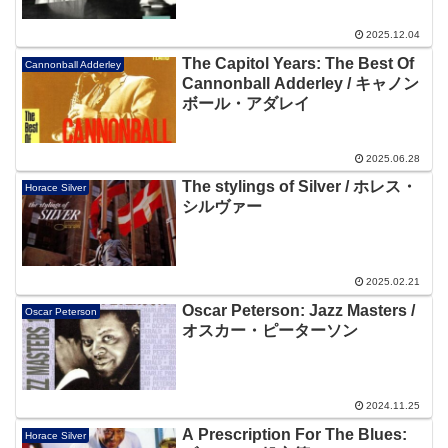
2025.12.04
The Capitol Years: The Best Of
Cannonball Adderley
Cannonball Adderley / キャノン
ボール・アダレイ
2025.06.28
The stylings of Silver / ホレス・
Horace Silver
シルヴァー
2025.02.21
Oscar Peterson: Jazz Masters /
Oscar Peterson
オスカー・ピーターソン
2024.11.25
A Prescription For The Blues:
Horace Silver