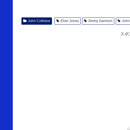
John Coltrane
Elvin Jones
Jimmy Garrison
John
スポ