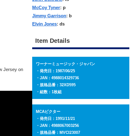
McCoy Tyner
: p
Jimmy Garrison
: b
Elvin Jones
: ds
Item Details
ワーナーミュージック・ジャパン
ew Jersey on
・発売日：1987/06/25
・JAN：4988014329736
・規格品番：32XD595
・組数：1枚組
MCAビクター
・発売日：1991/11/21
・JAN：4988067003256
・規格品番：MVCI23007