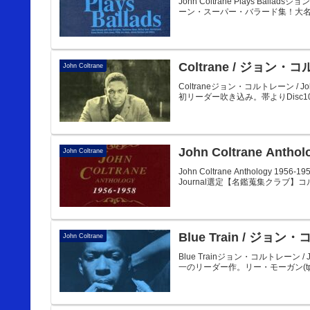
John Coltrane Plays Bal
ーン・スーパー・バラード集！大名
Coltrane / ジョン
John Coltrane
Coltraneジョン・コルトレーン 
初リーダー吹き込み。帯よりDisc101. Bakai
John Coltrane Ant
John Coltrane
John Coltrane Anthology 1
Journal選定【名鑑蒐集クラブ】
Blue Train / ジョ
John Coltrane
Blue Trainジョン・コルトレーン
一のリーダー作。リー・モーガン(tp