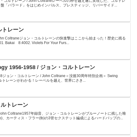
ladsジョン・コルトレーン / John Coltraneレーベルの枠を越え遂に実現した、コルトレ
盤「バラード」をはじめインパルス、プレスティッジ、リバーサイド...
・コルトレーン
/ John Coltraneジョン・コルトレーンの快進撃はここから始まった！歴史に残る
 8:4002. Violets For Your Furs...
hology 1956-1958 / ジョン・コルトレーン
956-1958ジョン・コルトレーン / John Coltrane＜没後30周年特別企画＞ Swing
コルトレーンがわかる！レーベルを越え、世界にさき...
ン・コルトレーン
 / John Coltrane1957年録音、ジョン・コルトレーンがブルーノートに残した唯
)、カーティス・フラー(tb)の3管セクステット編成によるハードバップの...