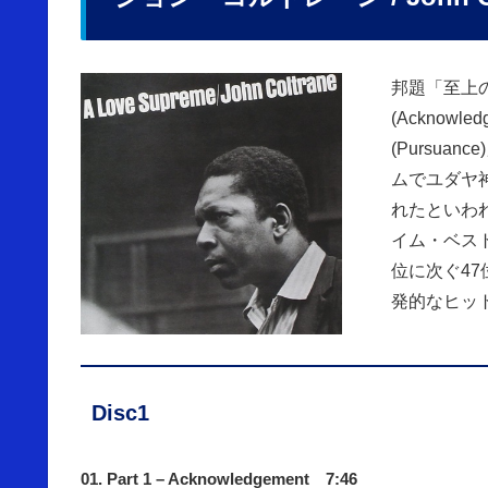
邦題「至上の
(Acknowle
(Pursua
ムでユダヤ
れたといわ
イム・ベストア
位に次ぐ4
発的なヒッ
Disc1
01. Part 1 – Acknowledgement 7:46