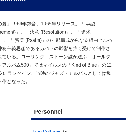
愛」1964年録音、1965年リリース。「 承認
dgement)」、「決意 (Resolution)」、「 追求
nce)」、「 賛美 (Psalm)」の４部構成からなる組曲アルバ
神秘主義思想であるカバラの影響を強く受けて制作さ
れている。ローリング・ストーン誌が選ぶ「オールタ
ルバム500」ではマイルスの「Kind of Blue」の12
7位にランクイン、当時のジャズ・アルバムとしては爆
ト作となった。
Personnel
John Coltrane
: ts