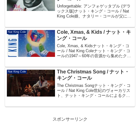
Unforgettable: アンフォゲッタブル (デラ
ックス版)ナット・キング・コール / Nat
King Cole娘、ナタリー・コールが父に捧
げたアルバムに天国からの贈り物91年の
大ヒット・アルバムにグラミー賞受賞の
親子デュエット・ヴ...
Cole, Xmas, & Kids / ナット・キ
Nat King Cole
ング・コール
Cole, Xmas, & Kidsナット・キング・コ
ール / Nat King Coleナット・キング・コ
ールの1947～60年の音源から集めたクリ
スマス・ソング集。Disc101. All I Want
For Christmas (I...
The Christmas Song / ナット・
Nat King Cole
キング・コール
The Christmas Songナット・キング・コ
ール / Nat King Cole世紀のヴォーカリス
ト、ナット・キング・コールによるクリ
スマス讃美歌集に「クリスマス・ソン
グ」のナタリー・コールとのデュエッ
ト・ヴァージョンなどを追加収...
スポンサーリンク