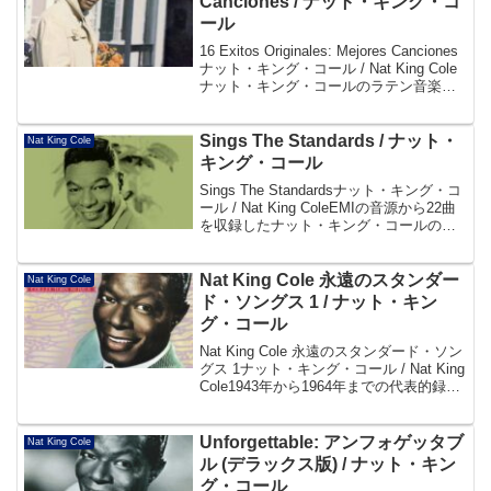
Canciones / ナット・キング・コ
ール
16 Exitos Originales: Mejores Canciones
ナット・キング・コール / Nat King Cole
ナット・キング・コールのラテン音楽の
ヒット曲を収めたベスト盤。スペイン語
で歌った「Cachito」や「Qui...
Sings The Standards / ‎ナット・
Nat King Cole
キング・コール
Sings The Standards‎ナット・キング・コ
ール / Nat King ColeEMIの音源から22曲
を収録したナット・キング・コールのス
タンダード集。Disc101. Fly Me To The
Moon (In Other...
Nat King Cole 永遠のスタンダー
Nat King Cole
ド・ソングス 1 / ナット・キン
グ・コール
Nat King Cole 永遠のスタンダード・ソン
グス 1ナット・キング・コール / Nat King
Cole1943年から1964年までの代表的録音
を年代順に20曲収めたナット・キング・
コールの国内盤ベスト・コンピレーショ
ン。Amaz...
Unforgettable: アンフォゲッタブ
Nat King Cole
ル (デラックス版) / ナット・キン
グ・コール