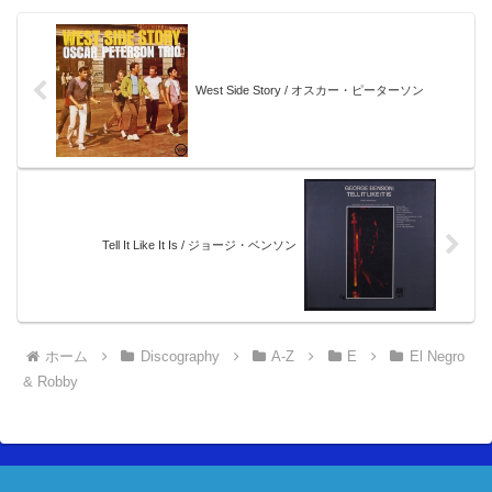
West Side Story / オスカー・ピーターソン
Tell It Like It Is / ジョージ・ベンソン
ホーム
Discography
A-Z
E
El Negro
& Robby