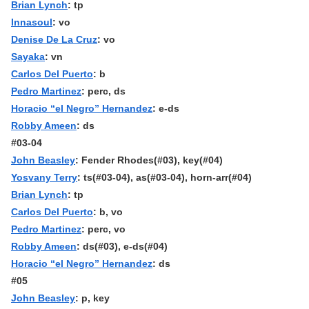
Brian Lynch
: tp
Innasoul
: vo
Denise De La Cruz
: vo
Sayaka
: vn
Carlos Del Puerto
: b
Pedro Martinez
: perc, ds
Horacio “el Negro” Hernandez
: e-ds
Robby Ameen
: ds
#03-04
John Beasley
: Fender Rhodes(#03), key(#04)
Yosvany Terry
: ts(#03-04), as(#03-04), horn-arr(#04)
Brian Lynch
: tp
Carlos Del Puerto
: b, vo
Pedro Martinez
: perc, vo
Robby Ameen
: ds(#03), e-ds(#04)
Horacio “el Negro” Hernandez
: ds
#05
John Beasley
: p, key