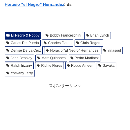
Horacio “el Negro” Hernandez
: ds
El Negro & Robby
Bobby Franceschini
Brian Lynch
Carlos Del Puerto
Charles Flores
Chris Rogers
Denise De La Cruz
Horacio "El Negro" Hernandez
Innasoul
John Beasley
Marc Quinones
Pedro Martinez
Ralph Irizarry
Richie Flores
Robby Ameen
Sayaka
Yosvany Terry
スポンサーリンク