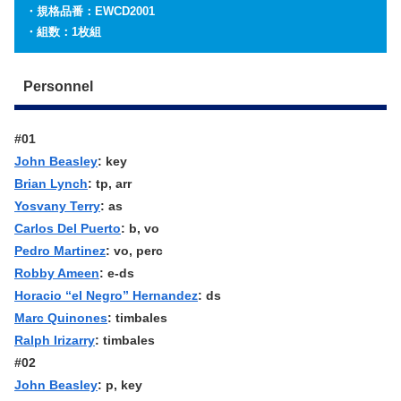
・規格品番：EWCD2001
・組数：1枚組
Personnel
#01
John Beasley
: key
Brian Lynch
: tp, arr
Yosvany Terry
: as
Carlos Del Puerto
: b, vo
Pedro Martinez
: vo, perc
Robby Ameen
: e-ds
Horacio “el Negro” Hernandez
: ds
Marc Quinones
: timbales
Ralph Irizarry
: timbales
#02
John Beasley
: p, key