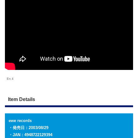
En 4
Item Details
ewe records
・発売日：2003/08/29
・JAN：4948722129394