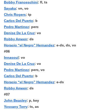
Bobby Franceschini
: fl, ts
Sayaka
: vn, vo
Chris Rogers
: tp
Carlos Del Puerto
: b
Pedro Martinez
: perc
Denise De La Cruz
: vo
Robby Ameen
: ds
Horacio “el Negro” Hernandez
: e-ds, ds, vo
#06
Innasoul
: vo
Denise De La Cruz
: vo
Pedro Martinez
: perc, vo
Carlos Del Puerto
: b
Horacio “el Negro” Hernandez
: e-ds
Robby Ameen
: ds
#07
John Beasley
: p, key
Yosvany Terry
: ts, as