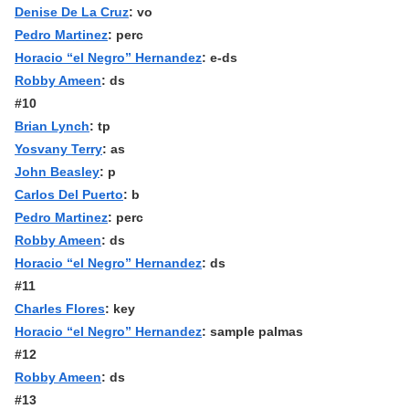
Denise De La Cruz
: vo
Pedro Martinez
: perc
Horacio “el Negro” Hernandez
: e-ds
Robby Ameen
: ds
#10
Brian Lynch
: tp
Yosvany Terry
: as
John Beasley
: p
Carlos Del Puerto
: b
Pedro Martinez
: perc
Robby Ameen
: ds
Horacio “el Negro” Hernandez
: ds
#11
Charles Flores
: key
Horacio “el Negro” Hernandez
: sample palmas
#12
Robby Ameen
: ds
#13