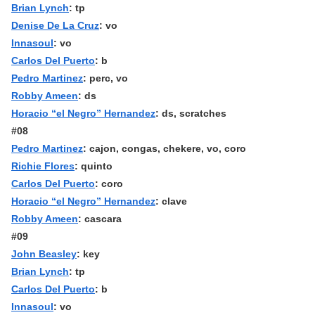
Brian Lynch
: tp
Denise De La Cruz
: vo
Innasoul
: vo
Carlos Del Puerto
: b
Pedro Martinez
: perc, vo
Robby Ameen
: ds
Horacio “el Negro” Hernandez
: ds, scratches
#08
Pedro Martinez
: cajon, congas, chekere, vo, coro
Richie Flores
: quinto
Carlos Del Puerto
: coro
Horacio “el Negro” Hernandez
: clave
Robby Ameen
: cascara
#09
John Beasley
: key
Brian Lynch
: tp
Carlos Del Puerto
: b
Innasoul
: vo