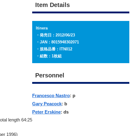
Item Details
Itinera
・発売日：2012/06/23
・JAN：8015948302071
・規格品番：ITN012
・組数：1枚組
Personnel
Francesco Nastro
: p
Gary Peacock
: b
Peter Erskine
: ds
total length 64:25
ber 1996)