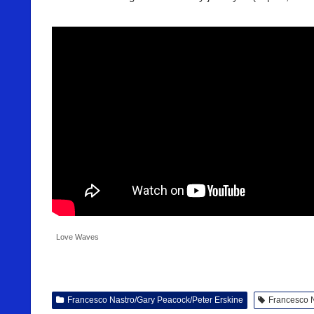
Love Waves
Francesco Nastro/Gary Peacock/Peter Erskine
Francesco 