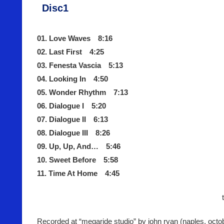
Disc1
01. Love Waves 8:16
02. Last First 4:25
03. Fenesta Vascia 5:13
04. Looking In 4:50
05. Wonder Rhythm 7:13
06. Dialogue I 5:20
07. Dialogue II 6:13
08. Dialogue III 8:26
09. Up, Up, And… 5:46
10. Sweet Before 5:58
11. Time At Home 4:45
Recorded at “megaride studio” by john ryan (naples, octo