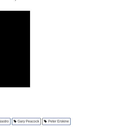
Nastro
Gary Peacock
Peter Erskine