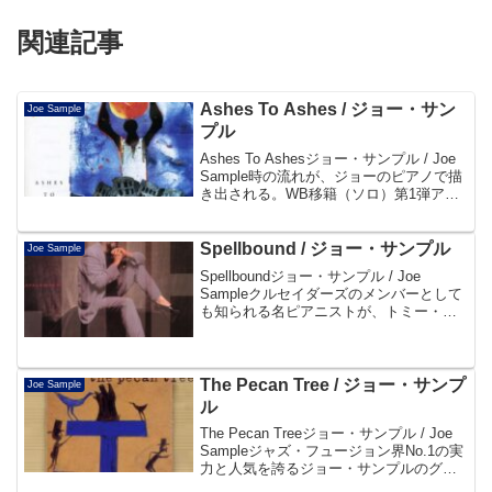
関連記事
Ashes To Ashes / ジョー・​サン
Joe Sample
プル
Ashes To Ashesジョー・​サンプル / Joe
Sample時の流れが、ジョーのピアノで描
き出される。WB移籍（ソロ）第1弾アル
バム「スペルバウンド」から約2年、待望
のセカンド・アルバム完成！マーカス・
ミラーとオマー・ハキムとい...
Spellbound / ジョー・サンプル
Joe Sample
Spellboundジョー・サンプル / Joe
Sampleクルセイダーズのメンバーとして
も知られる名ピアニストが、トミー・リ
ピューマのプロデュースにより、爽やか
で美しいメロディーとソロを聴かせる名
作。ワーナー・ブラザーズへの移籍第1弾
ア...
The Pecan Tree / ジョー・サンプ
Joe Sample
ル
The Pecan Treeジョー・サンプル / Joe
Sampleジャズ・フュージョン界No.1の実
力と人気を誇るジョー・サンプルのグル
ーヴィ―でジャジーなR＆Bアルバム！ヴ