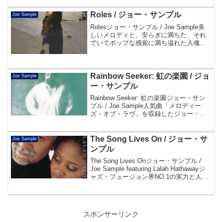
ォーカルに元シャラマーのハワード・ヒ
ューイット、新進女性R&B...
Roles / ジョー・サンプル
Joe Sample
Rolesジョー・サンプル / Joe Sample美
しいメロディと、安らぎに満ちた、それ
でいてポップな感覚に満ち溢れた入魂の
最高傑作！帯(32XD714)よりDisc101.
Woman You're Drivin' Me Mad 6:1...
Rainbow Seeker: 虹の楽園 / ジョ
Joe Sample
ー・サンプル
Rainbow Seeker: 虹の楽園ジョー・サン
プル / Joe Sample人気曲「メロディー
ズ・オブ・ラヴ」を収録したジョー・サ
ンプルの78年発表大ヒット作。帯より
Disc101. Rainbow Seeker 5:2302. In...
The Song Lives On / ジョー・サ
Joe Sample
ンプル
The Song Lives Onジョー・サンプル /
Joe Sample featuring Lalah Hathawayジ
ャズ・フュージョン界NO.1の実力と人気
を誇るジョー・サンプル！レイラ・ハサ
ウェイのヴォーカルが全面にフィーチ
ャ...
スポンサーリンク