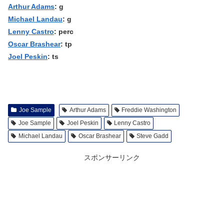
Arthur Adams
: g
Michael Landau
: g
Lenny Castro
: perc
Oscar Brashear
: tp
Joel Peskin
: ts
Joe Sample
Arthur Adams
Freddie Washington
Joe Sample
Joel Peskin
Lenny Castro
Michael Landau
Oscar Brashear
Steve Gadd
スポンサーリンク