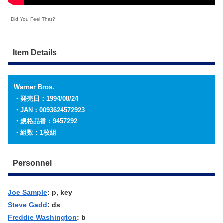
Did You Feel That?
Item Details
Warner Bros.
・発売日：1994/08/24
・JAN：0093624572923
・規格品番：9457292
・組数：1枚組
Personnel
Joe Sample
: p, key
Steve Gadd
: ds
Freddie Washington
: b