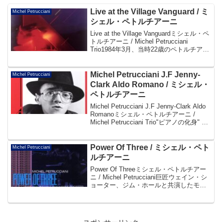
Live at the Village Vanguard / ミ
Michel Petrucciani
シェル・ペトルチアーニ
Live at the Village Vanguardミシェル・ペ
トルチアーニ / Michel Petrucciani
Trio1984年3月、当時22歳のペトルチアー
ニがヴィレッジ・ヴァンガードで行った
ライヴを収録。ドラムに後期のビル...
Michel Petrucciani J.F Jenny-
Michel Petrucciani
Clark Aldo Romano / ミシェル・
ペトルチアーニ
Michel Petrucciani J.F Jenny-Clark Aldo
Romanoミシェル・ペトルチアーニ /
Michel Petrucciani Trio"ピアノの化身" ペ
トルチアーニの名をシーンに知らしめた
衝撃のリーダー・...
Power Of Three / ミシェル・ペト
Michel Petrucciani
ルチアーニ
Power Of Threeミシェル・ペトルチアー
ニ / Michel Petrucciani巨匠ウェイン・シ
ョーター、ジム・ホールと共演したモン
トルー・ジャズ祭の軌跡。お互いを触発
しつつ緊張感高い演奏を聴かせるトリ
オ、優しさが充満するデュ...