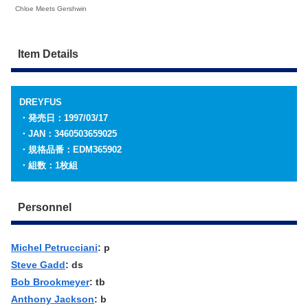
Chloe Meets Gershwin
Item Details
DREYFUS
・発売日：1997/03/17
・JAN：3460503659025
・規格品番：EDM365902
・組数：1枚組
Personnel
Michel Petrucciani
: p
Steve Gadd
: ds
Bob Brookmeyer
: tb
Anthony Jackson
: b