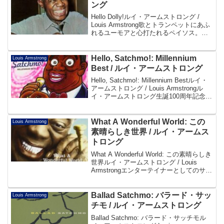
ング
Hello Dolly!ルイ・アームストロング /
Louis Armstrong歌とトランペットにあふ
れるユーモアと心打たれるペイソス。サ
ッチモ最高最大のヒット曲「ハロー・ド
リー」が楽しいKAPP盤！帯(VIM5610)よ
りDisc101...
Hello, Satchmo!: Millennium
Louis Armstrong
Best / ルイ・アームストロング
Hello, Satchmo!: Millennium Bestルイ・
アームストロング / Louis Armstrongル
イ・アームストロング生誕100周年記念サ
ッチモは、永遠に不滅です。Decca、
abc、Kapp、Verve、Merc...
What A Wonderful World: この
Louis Armstrong
素晴らしき世界 / ルイ・アームス
トロング
What A Wonderful World: この素晴らしき
世界ルイ・アームストロング / Louis
Armstrongエンターテイナーとしてのサッ
チモの魅力を満喫できるポップなヴォー
カル作品。ルイ・アームストロングが60
年代後半に録音...
Ballad Satchmo: バラード・サッ
Louis Armstrong
チモ / ルイ・アームストロング
Ballad Satchmo: バラード・サッチモル