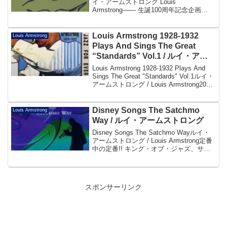
イ・アームストロング Louis
Armstrong―― 生誕100周年記念企画
――チャーミングで温かい歌声が優しい
気持ちにさせてくれる、珠玉のバラード
集。帯(POCJ2846)よりAm...
Louis Armstrong 1928-1932
Louis Armstrong
Plays And Sings The Great
“Standards” Vol.1 / ルイ・アー
ムストロング
Louis Armstrong 1928-1932 Plays And
Sings The Great "Standards" Vol.1ルイ・
アームストロング / Louis Armstrong20世
紀を代表するエンターテイナー、ルイ・
ア...
Disney Songs The Satchmo
Louis Armstrong
Way / ルイ・アームストロング
Disney Songs The Satchmo Wayルイ・
アームストロング / Louis Armstrong定番
中の定番!! キング・オブ・ジャズ、サッ
チモことルイ・アームストロングによる
ディズニーの名曲集。帯よりDisc101.
Z...
スポンサーリンク