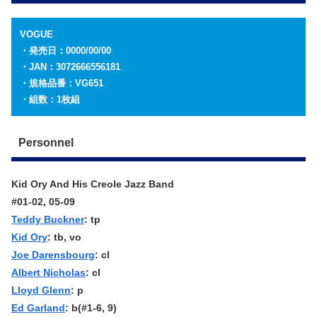
VOGUE
・発売日：0000/00/00
・JAN：3072666556181
・規格品番：VG651
・組数：1枚組
Personnel
Kid Ory And His Creole Jazz Band
#01-02, 05-09
Teddy Buckner
: tp
Kid Ory
: tb, vo
Joe Darensbourg
: cl
Albert Nicholas
: cl
Lloyd Glenn
: p
Ed Garland
: b(#1-6, 9)