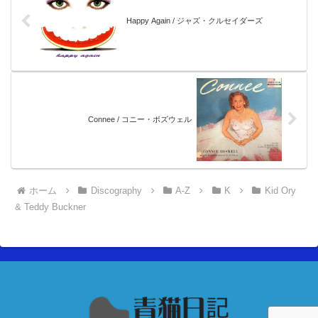
Happy Again / ジャズ・クルセイダーズ
Connee / コニー・ボズウェル
ホーム
Discography
A-Z
K
Kid Ory
& Teddy Buckner