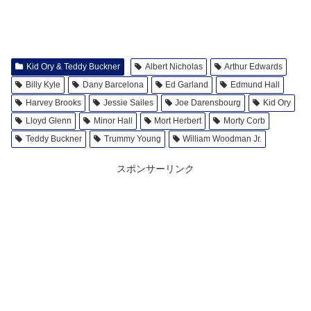
Kid Ory & Teddy Buckner
Albert Nicholas
Arthur Edwards
Billy Kyle
Dany Barcelona
Ed Garland
Edmund Hall
Harvey Brooks
Jessie Sailes
Joe Darensbourg
Kid Ory
Lloyd Glenn
Minor Hall
Mort Herbert
Morty Corb
Teddy Buckner
Trummy Young
William Woodman Jr.
スポンサーリンク