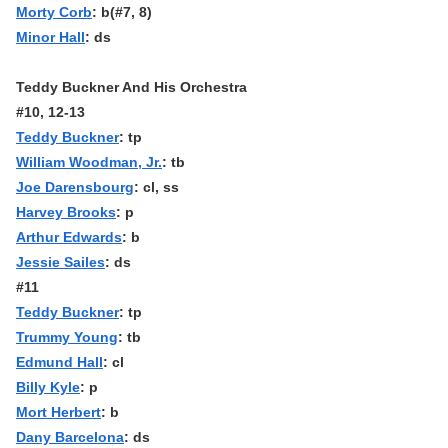
Morty Corb
: b(#7, 8)
Minor Hall
: ds
Teddy Buckner And His Orchestra
#10, 12-13
Teddy Buckner
: tp
William Woodman, Jr.
: tb
Joe Darensbourg
: cl, ss
Harvey Brooks
: p
Arthur Edwards
: b
Jessie Sailes
: ds
#11
Teddy Buckner
: tp
Trummy Young
: tb
Edmund Hall
: cl
Billy Kyle
: p
Mort Herbert
: b
Dany Barcelona
: ds