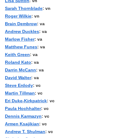
Lisa Sutton
: vn
Sarah Thornblade
: vn
Roger Wilkie
: vn
Brain Dembrow
: va
Andrew Duckles
: va
Marlow Fisher
: va
Matthew Funes
: va
Keith Green
: va
Roland Kato
: va
Darrin McCann
: va
David Walter
: va
Steve Erdody
: vc
Martin Tillman
: vc
Eri Duke-Kirkpatrick
: vc
Paula Hochhalter
: vc
Dennis Karmazyn
: vc
Armen Ksajikian
: vc
Andrew T. Shulman
: vc