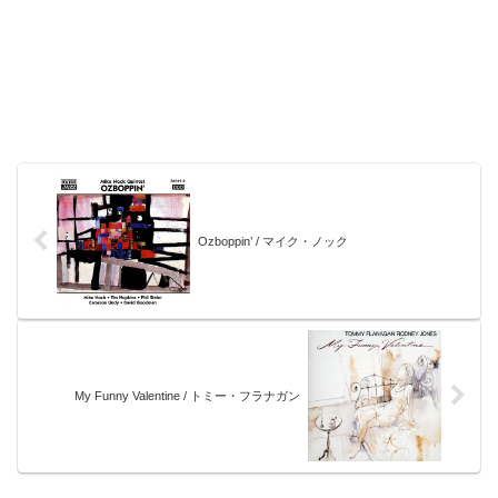
Ozboppin’ / マイク・ノック
My Funny Valentine / トミー・フラナガン