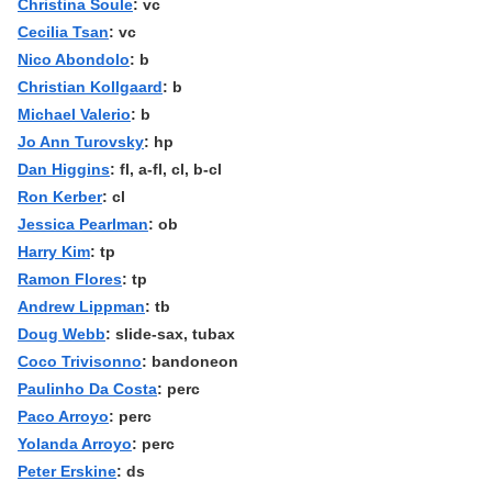
Christina Soule
: vc
Cecilia Tsan
: vc
Nico Abondolo
: b
Christian Kollgaard
: b
Michael Valerio
: b
Jo Ann Turovsky
: hp
Dan Higgins
: fl, a-fl, cl, b-cl
Ron Kerber
: cl
Jessica Pearlman
: ob
Harry Kim
: tp
Ramon Flores
: tp
Andrew Lippman
: tb
Doug Webb
: slide-sax, tubax
Coco Trivisonno
: bandoneon
Paulinho Da Costa
: perc
Paco Arroyo
: perc
Yolanda Arroyo
: perc
Peter Erskine
: ds