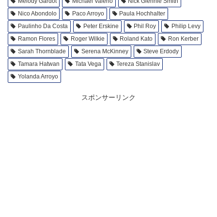
Melody Gardot
Michael Valerio
Nick Glennie Smith
Nico Abondolo
Paco Arroyo
Paula Hochhalter
Paulinho Da Costa
Peter Erskine
Phil Roy
Philip Levy
Ramon Flores
Roger Wilkie
Roland Kato
Ron Kerber
Sarah Thornblade
Serena McKinney
Steve Erdody
Tamara Hatwan
Tata Vega
Tereza Stanislav
Yolanda Arroyo
スポンサーリンク