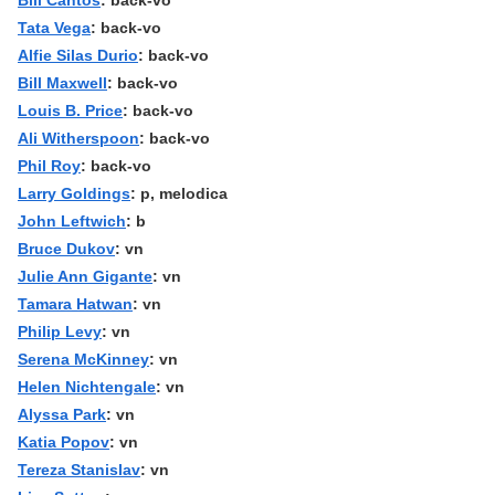
Tata Vega
: back-vo
Alfie Silas Durio
: back-vo
Bill Maxwell
: back-vo
Louis B. Price
: back-vo
Ali Witherspoon
: back-vo
Phil Roy
: back-vo
Larry Goldings
: p, melodica
John Leftwich
: b
Bruce Dukov
: vn
Julie Ann Gigante
: vn
Tamara Hatwan
: vn
Philip Levy
: vn
Serena McKinney
: vn
Helen Nichtengale
: vn
Alyssa Park
: vn
Katia Popov
: vn
Tereza Stanislav
: vn