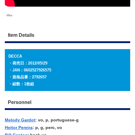
Mira
Item Details
DECCA
・発売日：2012/05/29
・JAN：0602527926575
・規格品番：2792657
・組数：1枚組
Personnel
Melody Gardot
: vo, p, portuguese-g
Heitor Pereira
: p, g, perc, vo
Bill Cantos
: back-vo