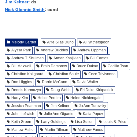
Jim Keltner
: ds
Nick Glennie Smith
: cond
Melody Gardot
Alfie Silas Durio
Ali Witherspoon
Alyssa Park
Andrew Duckles
Andrew Lippman
Andrew T. Shulman
Armen Ksajikian
Bill Cantos
Bill Maxwell
Brain Dembrow
Bruce Dukov
Cecilia Tsan
Christian Kollgaard
Christina Soule
Coco Trivisonno
Dan Higgins
Darrin McCann
David Walter
Dennis Karmazyn
Doug Webb
Eri Duke-Kirkpatrick
Harry Kim
Heitor Pereira
Helen Nichtengale
Jessica Pearlman
Jim Keltner
Jo Ann Turovsky
John Leftwich
Julie Ann Gigante
Katia Popov
Keith Green
Larry Goldings
Lisa Sutton
Louis B. Price
Marlow Fisher
Martin Tillman
Matthew Funes