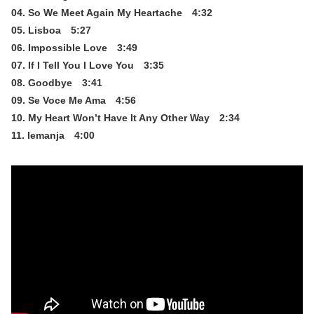
04. So We Meet Again My Heartache 4:32
05. Lisboa 5:27
06. Impossible Love 3:49
07. If I Tell You I Love You 3:35
08. Goodbye 3:41
09. Se Voce Me Ama 4:56
10. My Heart Won’t Have It Any Other Way 2:34
11. Iemanja 4:00