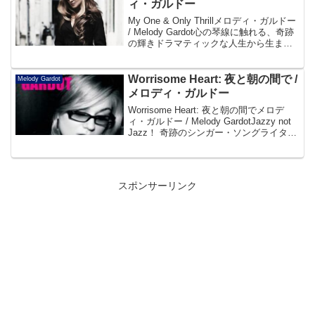
ィ・ガルドー
My One & Only Thrillメロディ・ガルドー
/ Melody Gardot心の琴線に触れる、奇跡
の輝きドラマティックな人生から生まれ
た、心に響くナチュラルな歌声。天性の
シンガー・ソングライター、第二章の幕
がいま上がる。帯より...
Worrisome Heart: 夜と朝の間で /
Melody Gardot
メロディ・ガルドー
Worrisome Heart: 夜と朝の間でメロデ
ィ・ガルドー / Melody GardotJazzy not
Jazz！ 奇跡のシンガー・ソングライタ
ー！静寂に情熱を奏でるMiracle Girl！
Melody Gardot 待望のデ...
スポンサーリンク