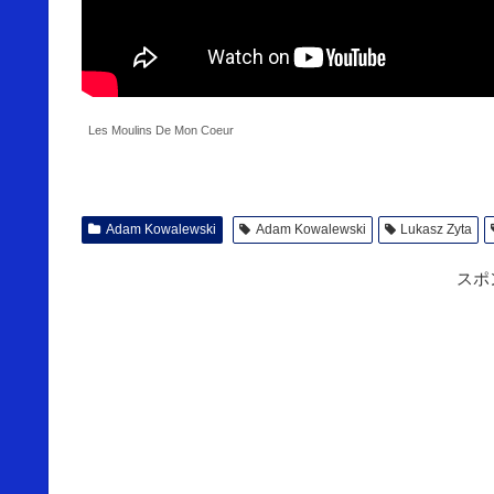
Les Moulins De Mon Coeur
Adam Kowalewski
Adam Kowalewski
Lukasz Zyta
スポ