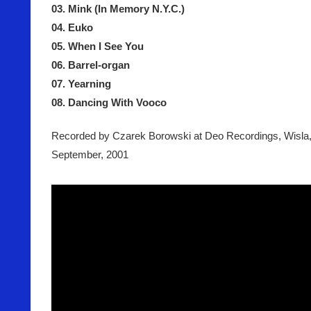
03. Mink (In Memory N.Y.C.)
04. Euko
05. When I See You
06. Barrel-organ
07. Yearning
08. Dancing With Vooco
Recorded by Czarek Borowski at Deo Recordings, Wisla,
September, 2001