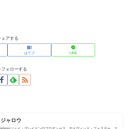
シェアする
はてブ
LINE
をフォローする
アル・ジャロウ
 / Al Jarreauジェイ・グレイドンのプロデュース、デイヴィッド・フォスター、ス