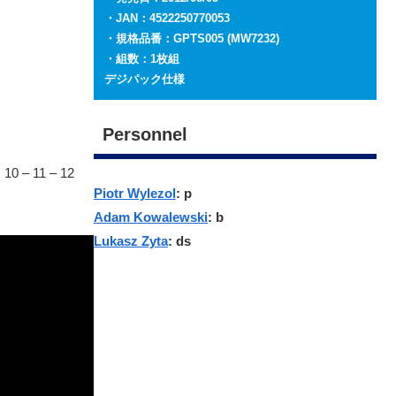
・JAN：4522250770053
・規格品番：GPTS005 (MW7232)
・組数：1枚組
デジパック仕様
Personnel
 10 – 11 – 12
Piotr Wylezol
: p
Adam Kowalewski
:
b
Lukasz Zyta
: ds