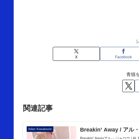
X
Facebook
青猫
関連記事
Breakin’ Away / 
Adam Kowalewski
Breakin' Awayアル・ジャロウ