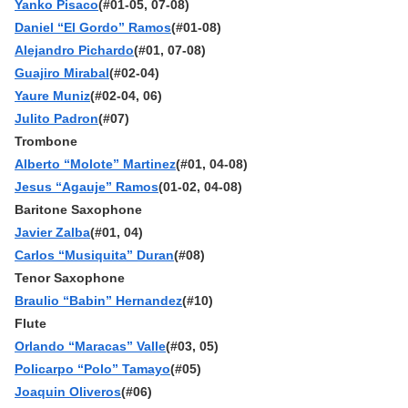
Yanko Pisaco
(#01-05, 07-08)
Daniel “El Gordo” Ramos
(#01-08)
Alejandro Pichardo
(#01, 07-08)
Guajiro Mirabal
(#02-04)
Yaure Muniz
(#02-04, 06)
Julito Padron
(#07)
Trombone
Alberto “Molote” Martinez
(#01, 04-08)
Jesus “Agauje” Ramos
(01-02, 04-08)
Baritone Saxophone
Javier Zalba
(#01, 04)
Carlos “Musiquita” Duran
(#08)
Tenor Saxophone
Braulio “Babin” Hernandez
(#10)
Flute
Orlando “Maracas” Valle
(#03, 05)
Policarpo “Polo” Tamayo
(#05)
Joaquin Oliveros
(#06)