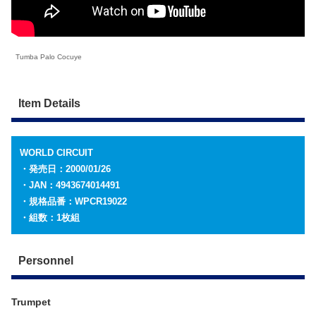
Tumba Palo Cocuye
Item Details
WORLD CIRCUIT
・発売日：2000/01/26
・JAN：4943674014491
・規格品番：WPCR19022
・組数：1枚組
Personnel
Trumpet