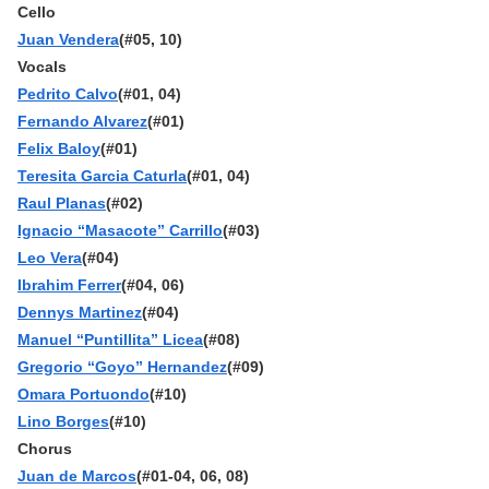
Cello
Juan Vendera
(#05, 10)
Vocals
Pedrito Calvo
(#01, 04)
Fernando Alvarez
(#01)
Felix Baloy
(#01)
Teresita Garcia Caturla
(#01, 04)
Raul Planas
(#02)
Ignacio “Masacote” Carrillo
(#03)
Leo Vera
(#04)
Ibrahim Ferrer
(#04, 06)
Dennys Martinez
(#04)
Manuel “Puntillita” Licea
(#08)
Gregorio “Goyo” Hernandez
(#09)
Omara Portuondo
(#10)
Lino Borges
(#10)
Chorus
Juan de Marcos
(#01-04, 06, 08)