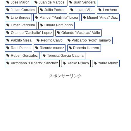
Jose Maron
Juan de Marcos
Juan Vendera
Julian Corrales
Julito Padron
Lazaro Villa
Leo Vera
Lino Borges
Manuel "Puntillita" Licea
Miguel "Anga" Diaz
Oman Pedreira
Omara Portuondo
Orlando "Cachaito" Lopez
Orlando "Maracas" Valle
Pablito Mesa
Pedrito Calvo
Policarpo "Polo" Tamayo
Raul Planas
Ricardo munoz
Roberto Herrera
Ruben Gonzalez
Teresita Garcia Caturla
Victoriano "Filiberto" Sanchez
Yanko Pisaco
Yaure Muniz
スポンサーリンク