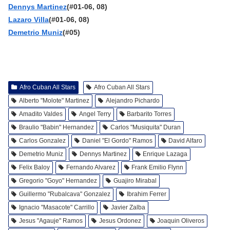
Dennys Martinez
(#01-06, 08)
Lazaro Villa
(#01-06, 08)
Demetrio Muniz
(#05)
Afro Cuban All Stars
Afro Cuban All Stars
Alberto "Molote" Martinez
Alejandro Pichardo
Amadito Valdes
Angel Terry
Barbarito Torres
Braulio "Babin" Hernandez
Carlos "Musiquita" Duran
Carlos Gonzalez
Daniel "El Gordo" Ramos
David Alfaro
Demetrio Muniz
Dennys Martinez
Enrique Lazaga
Felix Baloy
Fernando Alvarez
Frank Emilio Flynn
Gregorio "Goyo" Hernandez
Guajiro Mirabal
Guillermo "Rubalcava" Gonzalez
Ibrahim Ferrer
Ignacio "Masacote" Carrillo
Javier Zalba
Jesus "Agauje" Ramos
Jesus Ordonez
Joaquin Oliveros