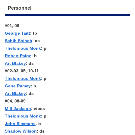
Personnel
#01, 06
George Taitt
: tp
Sahib Shihab
: as
Thelonious Monk
: p
Robert Paige
: b
Art Blakey
: ds
#02-03, 05, 10-11
Thelonious Monk
: p
Gene Ramey
: b
Art Blakey
: ds
#04, 08-09
Milt Jackson
: vibes
Thelonious Monk
: p
John Simmons
: b
Shadow Wilson
: ds