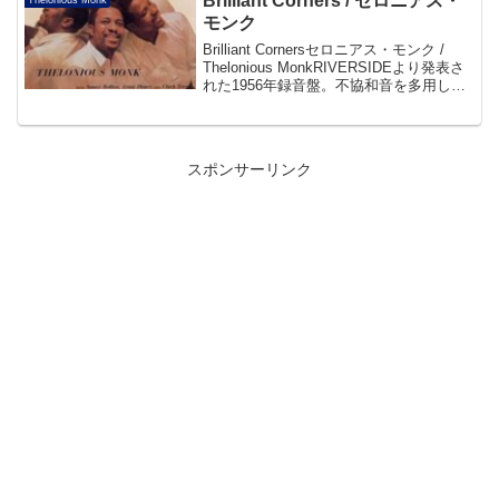
Brilliant Corners / セロニアス・
Thelonious Monk
モンク
Brilliant Cornersセロニアス・モンク /
Thelonious MonkRIVERSIDEより発表さ
れた1956年録音盤。不協和音を多用した
イントロからはじまるタイトル曲やスタ
ンダード・ナンバー「I Surrender, D...
スポンサーリンク