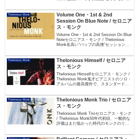
テイクを集大成！3rd & 4th セッションを
録音順に完全収録帯より...
Volume One・1st & 2nd
Thelonious Monk
Session On Blue Note / セロニア
ス・モンク
Volume One・1st & 2nd Session On Blue
Noteセロニアス・モンク / Thelonious
Monk名高い”バップの高僧”セッション全
テイクを集大成！1st & 2nd セッションを
録音順に完全収録帯より...
Thelonious Himself / セロニア
Thelonious Monk
ス・モンク
Thelonious Himselfセロニアス・モンク /
Thelonious Monk鬼才ピアニストのソロ・
アルバムの最高傑作で、スタンダードと
自身の代表曲をシンプルに表現。そこで
描かれる孤高の世界は深い闇の色。帯よ
りDisc101. ...
Thelonious Monk Trio / セロニア
Thelonious Monk
ス・モンク
Thelonious Monk Trioセロニアス・モンク
/ Thelonious Monk50年代初頭、一般的な
評価はまだ低かった時代のモンクのリー
ダー作。リズム・セクションの異なる3つ
のセッションの記録だが、誰が相手でも
モンクの孤高の...