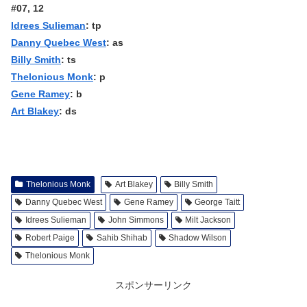
#07, 12
Idrees Sulieman
: tp
Danny Quebec West
: as
Billy Smith
: ts
Thelonious Monk
: p
Gene Ramey
: b
Art Blakey
: ds
Thelonious Monk
Art Blakey
Billy Smith
Danny Quebec West
Gene Ramey
George Taitt
Idrees Sulieman
John Simmons
Milt Jackson
Robert Paige
Sahib Shihab
Shadow Wilson
Thelonious Monk
スポンサーリンク