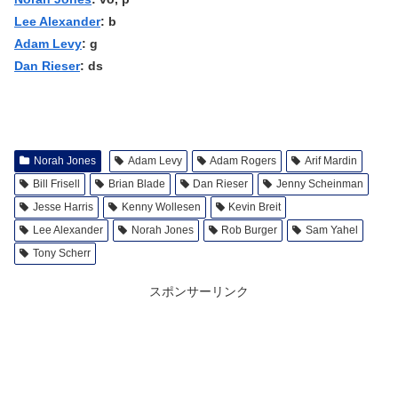
Lee Alexander
: b
Adam Levy
: g
Dan Rieser
: ds
Norah Jones
Adam Levy
Adam Rogers
Arif Mardin
Bill Frisell
Brian Blade
Dan Rieser
Jenny Scheinman
Jesse Harris
Kenny Wollesen
Kevin Breit
Lee Alexander
Norah Jones
Rob Burger
Sam Yahel
Tony Scherr
スポンサーリンク