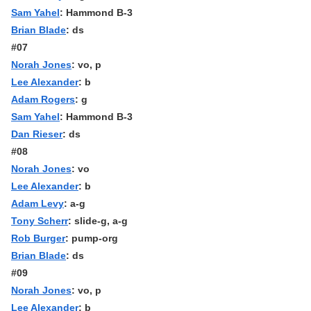
Sam Yahel
: Hammond B-3
Brian Blade
: ds
#07
Norah Jones
: vo, p
Lee Alexander
: b
Adam Rogers
: g
Sam Yahel
: Hammond B-3
Dan Rieser
: ds
#08
Norah Jones
: vo
Lee Alexander
: b
Adam Levy
: a-g
Tony Scherr
: slide-g, a-g
Rob Burger
: pump-org
Brian Blade
: ds
#09
Norah Jones
: vo, p
Lee Alexander
: b