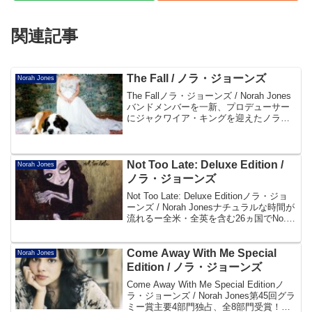
関連記事
The Fall / ノラ・ジョーンズ
Norah Jones
The Fallノラ・ジョーンズ / Norah Jones
バンドメンバーを一新、プロデューサー
にジャクワイア・キングを迎えたノラ・
ジョーンズ通算4枚目のアルバム。
「CHASING PIRATES」はアルバムに先
駆けて発売され、自身の1st...
Not Too Late: Deluxe Edition /
Norah Jones
ノラ・ジョーンズ
Not Too Late: Deluxe Editionノラ・ジョ
ーンズ / Norah Jonesナチュラルな時間が
流れるー全米・全英を含む26ヵ国でNo.1
を獲得した最新作の限定スペシャル盤！
大ヒット「シンキング・アバウト・ユ
ー」のPV...
Come Away With Me Special
Norah Jones
Edition / ノラ・ジョーンズ
Come Away With Me Special Editionノ
ラ・ジョーンズ / Norah Jones第45回グラ
ミー賞主要4部門独占、全8部門受賞！全