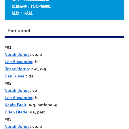
・規格品番：
TOCP66001
・組数：1枚組
Personnel
#01
Norah Jones
: vo, p
Lee Alexander
: b
Jesse Harris
: a-g, e-g
Dan Rieser
: ds
#02
Norah Jones
: vo
Lee Alexander
: b
Kevin Breit
: a-g, national-g
Brian Blade
: ds, perc
#03
Norah Jones
: vo, p