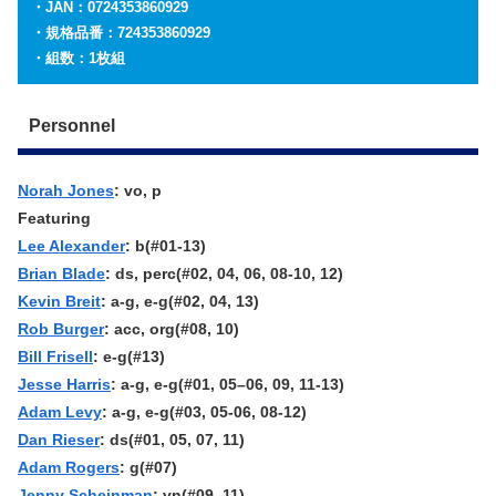
・JAN：0724353860929
・規格品番：724353860929
・組数：1枚組
Personnel
Norah Jones
: vo, p
Featuring
Lee Alexander
: b(#01-13)
Brian Blade
: ds, perc(#02, 04, 06, 08-10, 12)
Kevin Breit
: a-g, e-g(#02, 04, 13)
Rob Burger
: acc, org(#08, 10)
Bill Frisell
: e-g(#13)
Jesse Harris
: a-g, e-g(#01, 05
–
06, 09, 11-13)
Adam Levy
: a-g, e-g(#03, 05-06, 08-12)
Dan Rieser
: ds(#01, 05, 07, 11)
Adam Rogers
: g(#07)
Jenny Scheinman
: vn(#09, 11)