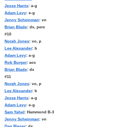
Jesse Harris
: a-g
Adam Levy
: e-g
Jenny Scheinman
: vn
Brian Blade
: ds, perc
#10
Norah Jones
: vo, p
Lee Alexander
: b
Adam Levy
: a-g
Rob Burger
: acc
Brian Blade
: ds
#11
Norah Jones
: vo, p
Lee Alexander
: b
Jesse Harris
: a-g
Adam Levy
: e-g
Sam Yahel
: Hammond B-3
Jenny Scheinman
: vn
Dan Rieser
: ds