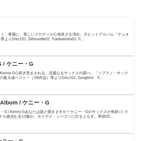
enny G優しく、華麗に、美しいメロディが心地良さを演出。大ヒットアルバム「デュオ
1. Silhouette02. Tradewinds03. I'l...
y G / ケニー・G
Gケニー・G / Kenny G心研ぎ澄まされる、流麗なるサックスの調べ。「ソプラノ・サック
ベスト！（’06作品）帯よりDisc101. Songbird 5:...
ay Album / ケニー・G
Albumケニー・G / Kenny Gあなたは誰と聴きますか？ケニー・Gのサックスが奇跡 (ミラ
ナル曲含む全13曲が、ホリデイ・シーズンに灯をともす。帯(BVC...