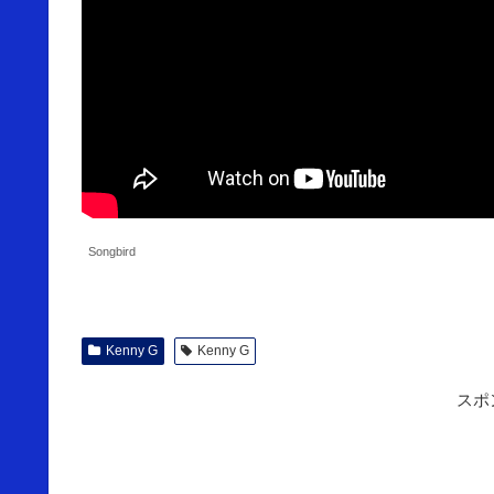
Songbird
Kenny G
Kenny G
スポ