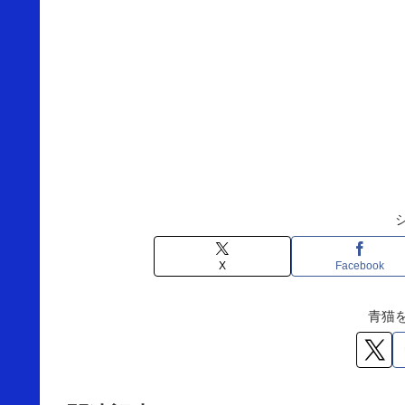
X
Facebook
青猫