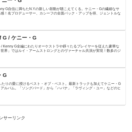
/ ケニー・G
/ Kenny G自信に満ちたN.Y.の新しい鼓動が聴こえてくる。ケニー・Gの繊細なサ
張感！名プロデューサー、カシーフの全面バック・アップを得、ジェントルな
 Of G / ケニー・G
f Gケニー・G / Kenny G全編にわたりオーケストラや錚々たるプレイヤーを従えた豪華な
き世界」ではルイ・アームストロングとのヴァーチャル共演が実現！数多のジ
ー・G
/ Kenny Gふたりの愛に授けるベスト・オブ・ベスト。最新トラックも加えてケニー・G
トアルバム。「ソングバード」から「ハバナ」「ラヴィング・ユー」などのヒ
ンサーリンク