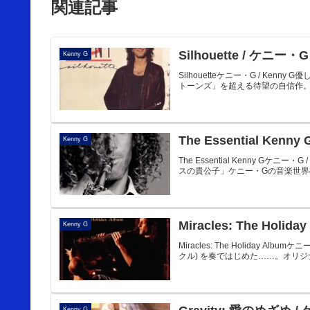
関連記事
Silhouette / ケニー・G
Kenny G
Silhouetteケニー・G / K
トーンズ」を超える待望の自信作。帯よりDisc10
The Essential Kenn
Kenny G
The Essential Kenny 
スの貴公子」ケニー・Gの音楽世界の集大成
Miracles: The Holid
Kenny G
Miracles: The Holiday 
クル) を奏ではじめた……。オリジ
Kenny G