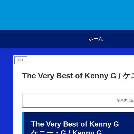
ホーム
PR
The Very Best of Kenny G 
記事内に
The Very Best of Kenny G
ケニー・G / Kenny G