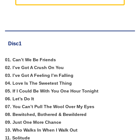
Disc1
01. Can’t We Be Friends
02. I’ve Got A Crush On You
03. I’ve Got A Feeling I’m Falling
04. Love Is The Sweetest Thing
05. If I Could Be With You One Hour Tonight
06. Let’s Do It
07. You Can’t Pull The Wool Over My Eyes
08. Bewitched, Bothered & Bewildered
09. Just One More Chance
10. Who Walks In When I Walk Out
11. Solitude