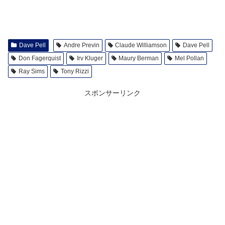
Dave Pell
Andre Previn
Claude Williamson
Dave Pell
Don Fagerquist
Irv Kluger
Maury Berman
Mel Pollan
Ray Sims
Tony Rizzi
スポンサーリンク