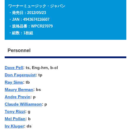
ワーナーミュージック・ジャパン
・発売日：2012/05/23
・JAN：4943674116607
・規格品番：WPCR27079
・組数：1枚組
Personnel
Dave Pell
: ts, Eng-hrn, b-cl
Don Fagerquist
: tp
Ray Sims
: tb
Maury Berman
: bs
Andre Previn
: p
Claude Williamson
: p
Tony Rizzi
: g
Mel Pollan
: b
Irv Kluger
: ds