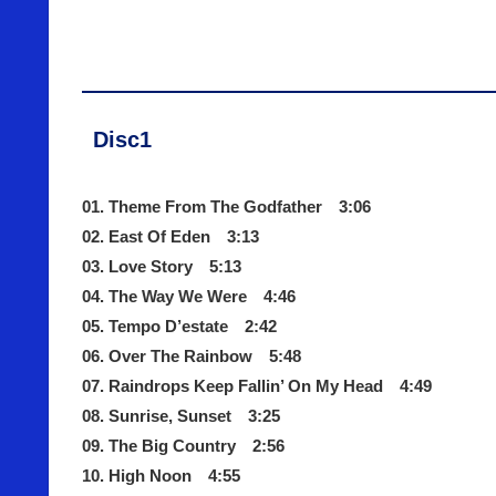
Disc1
01. Theme From The Godfather 3:06
02. East Of Eden 3:13
03. Love Story 5:13
04. The Way We Were 4:46
05. Tempo D’estate 2:42
06. Over The Rainbow 5:48
07. Raindrops Keep Fallin’ On My Head 4:49
08. Sunrise, Sunset 3:25
09. The Big Country 2:56
10. High Noon 4:55