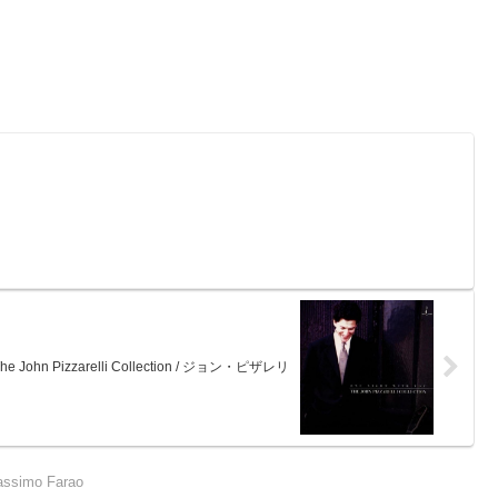
 The John Pizzarelli Collection / ジョン・ピザレリ
ssimo Farao