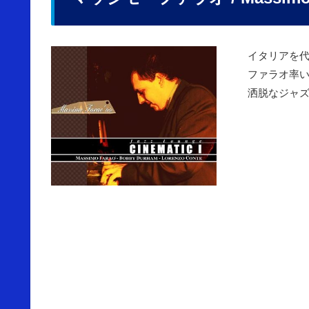
イタリアを
ファラオ率
洒脱なジャ