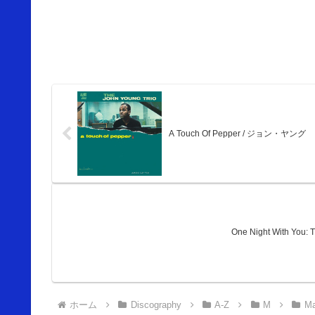
A Touch Of Pepper / ジョン・ヤング
One Night With You:
ホーム
Discography
A-Z
M
Ma