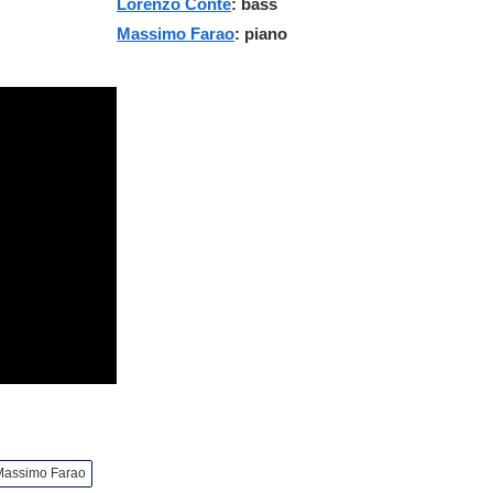
Lorenzo Conte
: bass
Massimo Farao
: piano
Massimo Farao