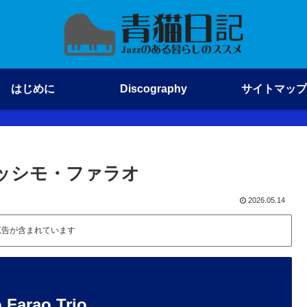
はじめに
Discography
サイトマップ
II / マッシモ・ファラオ
2026.05.14
広告が含まれています
arao Trio