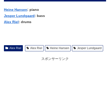
Heine Hansen
: piano
Jesper Lundgaard
: bass
Alex Riel
: drums
Alex Riel
Alex Riel
Heine Hansen
Jesper Lundgaard
スポンサーリンク