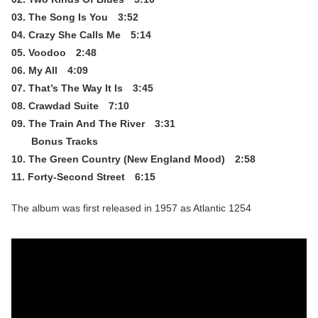
03. The Song Is You 3:52
04. Crazy She Calls Me 5:14
05. Voodoo 2:48
06. My All 4:09
07. That’s The Way It Is 3:45
08. Crawdad Suite 7:10
09. The Train And The River 3:31
Bonus Tracks
10. The Green Country (New England Mood) 2:58
11. Forty-Second Street 6:15
The album was first released in 1957 as Atlantic 1254