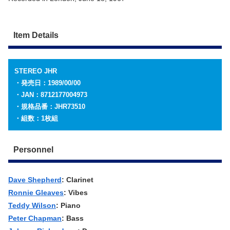
Item Details
STEREO JHR
・発売日：1989/00/00
・JAN：8712177004973
・規格品番：JHR73510
・組数：1枚組
Personnel
Dave Shepherd
: Clarinet
Ronnie Gleaves
: Vibes
Teddy Wilson
: Piano
Peter Chapman
: Bass