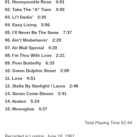
01. Honeysuckle Rose 4:01
02. Take The “A” Train 4:50
03. Li’l Darlin’ 3:35
04. Easy Living 3:06
05. I’ll Never Be The Same 7:37
06. Ain’t Misbehavin’ 2:29
07. Air Mail Special 4:20
08. I’m Thru With Love 2:21
09. Poor Butterfly 6:33
10. Green Dolphin Street 2:09
11. Love 4:51
12. Stella By Starlight / Laura 2:48
13. Seven Come Eleven 3:41
14. Avalon 5:24
15. Moonglow 4:27
Total Playing Time 62:44
Recorded in London, June 18, 1967