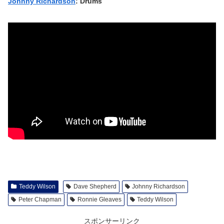
Johnny Richardson
: Drums
Teddy Wilson
Dave Shepherd
Johnny Richardson
Peter Chapman
Ronnie Gleaves
Teddy Wilson
スポンサーリンク