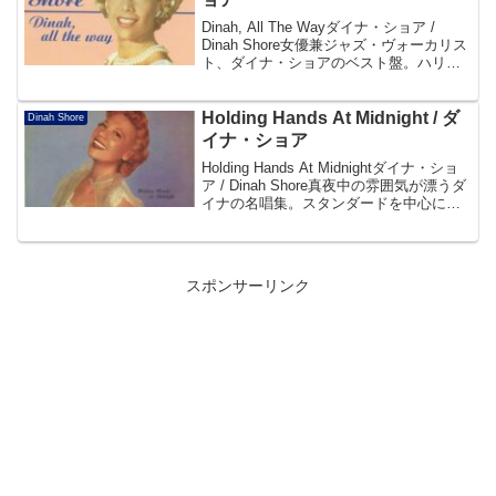
Dinah, All The Wayダイナ・ショア /
Dinah Shore女優兼ジャズ・ヴォーカリス
ト、ダイナ・ショアのベスト盤。ハリ
ー・ジマーマン・オーケストラ等をバッ
クに1957～1962年の名唱から19曲を収
録。Disc101. ...
Holding Hands At Midnight / ダ
Dinah Shore
イナ・ショア
Holding Hands At Midnightダイナ・ショ
ア / Dinah Shore真夜中の雰囲気が漂うダ
イナの名唱集。スタンダードを中心に、
軽妙にスイングするうまさは格別の味わ
い。小粋なセンスと女性ならではの繊細
な情感が聴き手の心...
スポンサーリンク