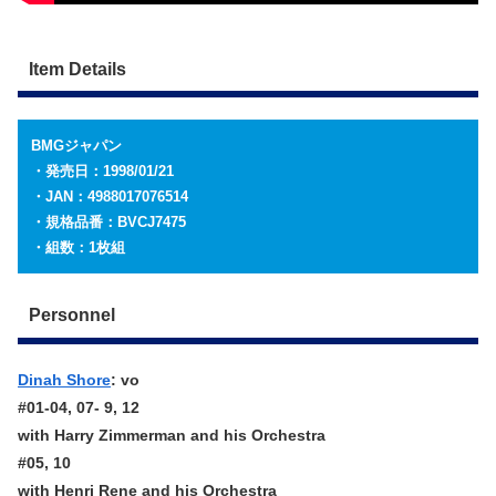
Item Details
BMGジャパン
・発売日：1998/01/21
・JAN：4988017076514
・規格品番：BVCJ7475
・組数：1枚組
Personnel
Dinah Shore
: vo
#01-04, 07- 9, 12
with Harry Zimmerman and his Orchestra
#05, 10
with Henri Rene and his Orchestra