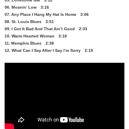
06. Moanin’ Low 3:16
07. Any Place I Hang My Hat Is Home 3:06
08. St. Louis Blues 3:51
09. I Got It Bad And That Ain’t Good 2:33
10. Warm Hearted Woman 3:18
11. Memphis Blues 2:38
12. What Can I Say After I Say I’m Sorry 2:19