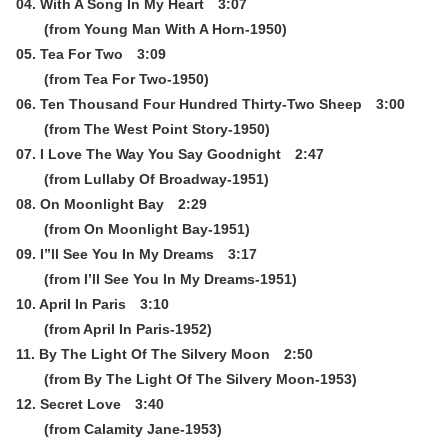
04. With A Song In My Heart 3:07
(from Young Man With A Horn-1950)
05. Tea For Two 3:09
(from Tea For Two-1950)
06. Ten Thousand Four Hundred Thirty-Two Sheep 3:00
(from The West Point Story-1950)
07. I Love The Way You Say Goodnight 2:47
(from Lullaby Of Broadway-1951)
08. On Moonlight Bay 2:29
(from On Moonlight Bay-1951)
09. I”ll See You In My Dreams 3:17
(from I’ll See You In My Dreams-1951)
10. April In Paris 3:10
(from April In Paris-1952)
11. By The Light Of The Silvery Moon 2:50
(from By The Light Of The Silvery Moon-1953)
12. Secret Love 3:40
(from Calamity Jane-1953)