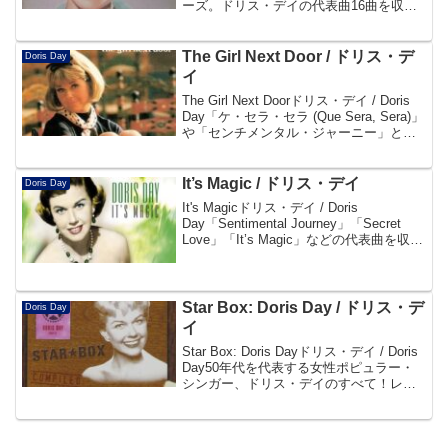
ーズ。ドリス・デイの代表曲16曲を収録
したベスト盤。Disc101. Sentimental
Journe...
The Girl Next Door / ドリス・デ
Doris Day
イ
The Girl Next Doorドリス・デイ / Doris
Day「ケ・セラ・セラ (Que Sera, Sera)」
や「センチメンタル・ジャーニー」とい
った、誰もが一度は耳にしたことのある
不朽の名曲29曲を収録したコンピレーシ
ョン・...
It’s Magic / ドリス・デイ
Doris Day
It's Magicドリス・デイ / Doris
Day「Sentimental Journey」「Secret
Love」「It’s Magic」などの代表曲を収録
したドリス・デイのベスト・コンピレー
ション。Amazonの商品ページでレビ...
Star Box: Doris Day / ドリス・デ
Doris Day
イ
Star Box: Doris Dayドリス・デイ / Doris
Day50年代を代表する女性ポピュラー・
シンガー、ドリス・デイのすべて！レ
ス・ブラウン楽団時代とソロ名義の「セ
ンチメンタル・ジャーニー」2ヴァージョ
ン収録！帯よりDisc1...