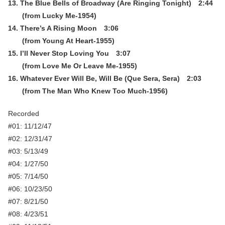
13. The Blue Bells of Broadway (Are Ringing Tonight) 2:44
(from Lucky Me-1954)
14. There’s A Rising Moon 3:06
(from Young At Heart-1955)
15. I’ll Never Stop Loving You 3:07
(from Love Me Or Leave Me-1955)
16. Whatever Ever Will Be, Will Be (Que Sera, Sera) 2:03
(from The Man Who Knew Too Much-1956)
Recorded
#01: 11/12/47
#02: 12/31/47
#03: 5/13/49
#04: 1/27/50
#05: 7/14/50
#06: 10/23/50
#07: 8/21/50
#08: 4/23/51