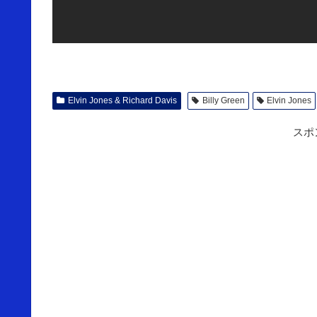
Elvin Jones & Richard Davis
Billy Green
Elvin Jones
スポ