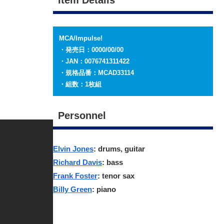
MCA/Impulse!
・発売日：0000/00/00
・JAN：0076741311422
・規格品番：MCAD33114
・組数：1枚組
Personnel
Elvin Jones
: drums, guitar
Richard Davis
: bass
Frank Foster
: tenor sax
Billy Green
: piano