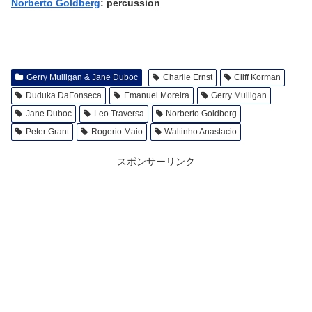
Norberto Goldberg
: percussion
Gerry Mulligan & Jane Duboc
Charlie Ernst
Cliff Korman
Duduka DaFonseca
Emanuel Moreira
Gerry Mulligan
Jane Duboc
Leo Traversa
Norberto Goldberg
Peter Grant
Rogerio Maio
Waltinho Anastacio
スポンサーリンク