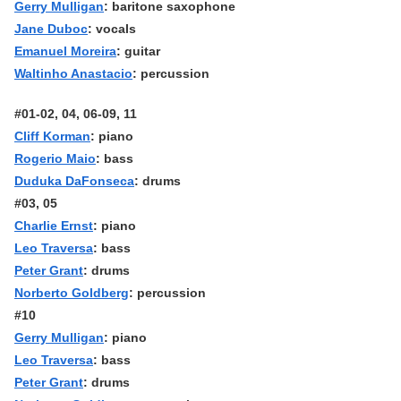
Gerry Mulligan
: baritone saxophone
Jane Duboc
: vocals
Emanuel Moreira
: guitar
Waltinho Anastacio
: percussion
#01-02, 04, 06-09, 11
Cliff Korman
: piano
Rogerio Maio
: bass
Duduka DaFonseca
: drums
#03, 05
Charlie Ernst
: piano
Leo Traversa
: bass
Peter Grant
: drums
Norberto Goldberg
: percussion
#10
Gerry Mulligan
: piano
Leo Traversa
: bass
Peter Grant
: drums