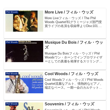
More Live / フィル・ウッズ
Phil Woods
More Liveフィル・ウッズ / The Phil
Woods Quartet'81グラミージャズ部門受
賞ライブの名演を収録帯よりDisc101.
Milestones02. Eiderdown03. Strollin'04.
See ...
Musique Du Bois / フィル・ウッ
Phil Woods
ズ
Musique Du Boisフィル・ウッズ / Phil
Woodsワン・ホーンでインプロヴァイザ
ーとしての真価を発揮するスリリングな
快作。現在、アメリカでも最高の人気を
誇るフィル・ウッズの代表作として "名
盤" の評価を揺ぎないものにし...
Cool Woods / フィル・ウッズ
Phil Woods
Cool Woodsフィル・ウッズ / Phil Woods
Quartet流麗なアルト、情熱的なピアノ、
端正なベース。一期一会のカルテットの
傑作。大西順子が参加した3枚のワン・ホ
ーン・アルバムの中の1作。美メロのスタ
ンダードがドラマティッ...
Souvenirs / フィル・ウッズ
Phil Woods