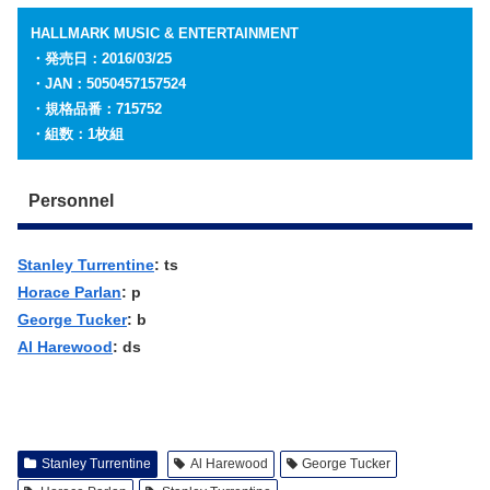
HALLMARK MUSIC & ENTERTAINMENT
・発売日：2016/03/25
・JAN：5050457157524
・規格品番：715752
・組数：1枚組
Personnel
Stanley Turrentine
: ts
Horace Parlan
: p
George Tucker
: b
Al Harewood
: ds
Stanley Turrentine
Al Harewood
George Tucker