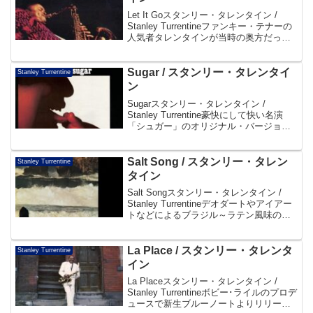
Let It Goスタンリー・タレンタイン /
Stanley Turrentineファンキー・テナーの
人気者タレンタインが当時の奥方だった
シャーリー・スコットと共演したアーシ
ーな演奏集。ブルージーな魅力を湛えた
彼のプレイがオルガン・サウン...
Sugar / スタンリー・タレンタイ
Stanley Turrentine
ン
Sugarスタンリー・タレンタイン /
Stanley Turrentine豪快にして快い名演
「シュガー」のオリジナル・バージョン
を収めたスタンリー・タレンタインの最
高作。帯よりDisc101. Sugar 10:0002.
Sunshin...
Salt Song / スタンリー・タレン
Stanley Turrentine
タイン
Salt Songスタンリー・タレンタイン /
Stanley Turrentineデオダートやアイアー
トなどによるブラジル～ラテン風味の作
品に乗せ、スタンリー・タレンタインの
テナーが気持ちよく泳ぎ回る好盤。帯よ
りDisc101. Gilb...
La Place / スタンリー・タレンタ
Stanley Turrentine
イン
La Placeスタンリー・タレンタイン /
Stanley Turrentineボビー･ライルのプロデ
ュースで新生ブルーノートよりリリース