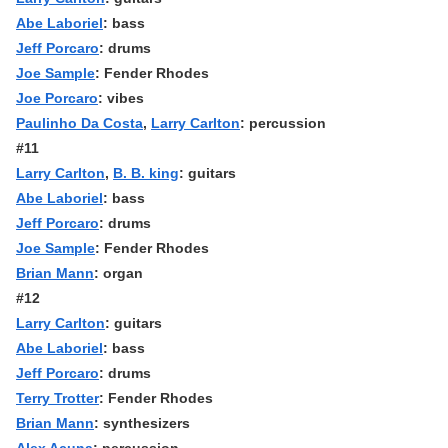
Abe Laboriel
: bass
Jeff Porcaro
: drums
Joe Sample
: Fender Rhodes
Joe Porcaro
: vibes
Paulinho Da Costa
,
Larry Carlton
: percussion
#11
Larry Carlton
,
B. B. king
: guitars
Abe Laboriel
: bass
Jeff Porcaro
: drums
Joe Sample
: Fender Rhodes
Brian Mann
: organ
#12
Larry Carlton
: guitars
Abe Laboriel
: bass
Jeff Porcaro
: drums
Terry Trotter
: Fender Rhodes
Brian Mann
: synthesizers
Alex Acuna
: percussion