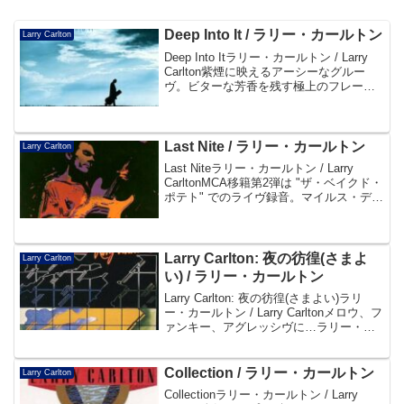
Deep Into It / ラリー・カールトン
Larry Carlton
Deep Into Itラリー・カールトン / Larry
Carlton紫煙に映えるアーシーなグルー
ヴ。ビターな芳香を残す極上のフレー
ズ。言葉より雄弁に語りかける、ギタ
ー・インストゥルメンタルの到達点。帯
よりDisc101. Put It...
Last Nite / ラリー・カールトン
Larry Carlton
Last Niteラリー・カールトン / Larry
CarltonMCA移籍第2弾は "ザ・ベイクド・
ポテト" でのライヴ録音。マイルス・デイ
ヴィスの名曲「ソー・ホワット」「オー
ル・ブルース」を熱演した衝撃の問題
作！帯よりDisc101....
Larry Carlton: 夜の彷徨(さまよ
Larry Carlton
い) / ラリー・カールトン
Larry Carlton: 夜の彷徨(さまよい)ラリ
ー・カールトン / Larry Carltonメロウ、フ
ァンキー、アグレッシヴに…ラリー・カ
ールトンが持てるテクニックとフィーリ
ングのすべてを注ぎ込んだ名作！クルセ
イダーズ脱退後、初めて...
Collection / ラリー・カールトン
Larry Carlton
Collectionラリー・カールトン / Larry