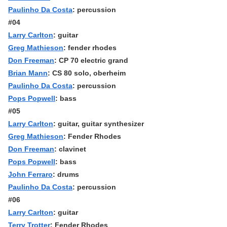
Paulinho Da Costa
: percussion
#04
Larry Carlton
: guitar
Greg Mathieson
: fender rhodes
Don Freeman
: CP 70 electric grand
Brian Mann
: CS 80 solo, oberheim
Paulinho Da Costa
: percussion
Pops Popwell
: bass
#05
Larry Carlton
: guitar, guitar synthesizer
Greg Mathieson
: Fender Rhodes
Don Freeman
: clavinet
Pops Popwell
: bass
John Ferraro
: drums
Paulinho Da Costa
: percussion
#06
Larry Carlton
: guitar
Terry Trotter
: Fender Rhodes