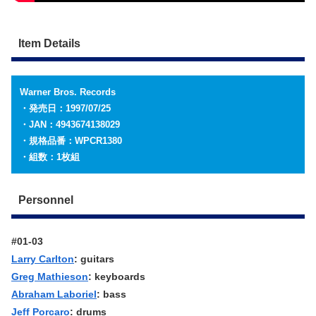
Item Details
Warner Bros. Records
・発売日：1997/07/25
・JAN：4943674138029
・規格品番：WPCR1380
・組数：1枚組
Personnel
#01-03
Larry Carlton
: guitars
Greg Mathieson
: keyboards
Abraham Laboriel
: bass
Jeff Porcaro
: drums