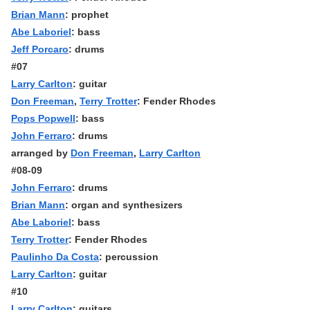
Brian Mann
: prophet
Abe Laboriel
: bass
Jeff Porcaro
: drums
#07
Larry Carlton
: guitar
Don Freeman
,
Terry Trotter
: Fender Rhodes
Pops Popwell
: bass
John Ferraro
: drums
arranged by
Don Freeman
,
Larry Carlton
#08-09
John Ferraro
: drums
Brian Mann
: organ and synthesizers
Abe Laboriel
: bass
Terry Trotter
: Fender Rhodes
Paulinho Da Costa
: percussion
Larry Carlton
: guitar
#10
Larry Carlton
: guitars