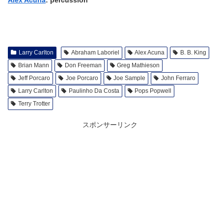
Larry Carlton
Abraham Laboriel
Alex Acuna
B. B. King
Brian Mann
Don Freeman
Greg Mathieson
Jeff Porcaro
Joe Porcaro
Joe Sample
John Ferraro
Larry Carlton
Paulinho Da Costa
Pops Popwell
Terry Trotter
スポンサーリンク