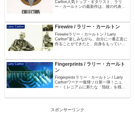
Carlton人気トップ・ギタリスト、ラリ
ー・カールトンの最新作は、彼の代表曲
の数々に、新曲2曲を加えた豪華ベスト・
セレクション・アルバム!!帯よりDisc101.
Small Tow...
Firewire / ラリー・カールトン
Larry Carlton
Firewireラリー・カールトン / Larry
Carlton"楽しみながら、自分に一番正直に
作ることができたと、自身をもっていえ
るアルバムだ" ーラリー・カールトンジャ
ンルやキャリアにこだわらず、音楽的探
究心溢れる意欲的チャレンジを続...
Fingerprints / ラリー・カールト
Larry Carlton
ン
Fingerprintsラリー・カールトン / Larry
Carltonワーナー復帰ソロ第一弾！ニュ
ー・ミレニアムに新たな「指紋」を残
す、スーパー・ギタリストの最新作登場!!
帯よりDisc101. Fingerprints 4:5802....
スポンサーリンク