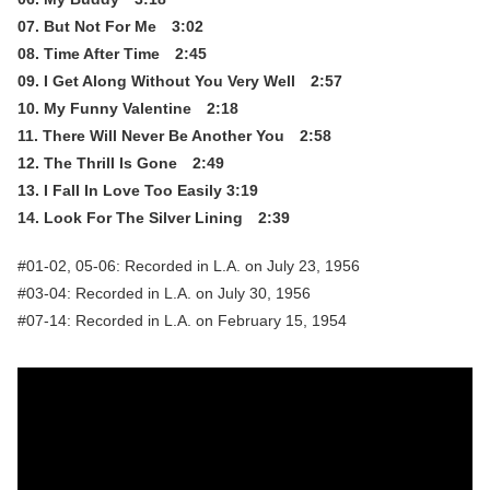
07. But Not For Me 3:02
08. Time After Time 2:45
09. I Get Along Without You Very Well 2:57
10. My Funny Valentine 2:18
11. There Will Never Be Another You 2:58
12. The Thrill Is Gone 2:49
13. I Fall In Love Too Easily 3:19
14. Look For The Silver Lining 2:39
#01-02, 05-06: Recorded in L.A. on July 23, 1956
#03-04: Recorded in L.A. on July 30, 1956
#07-14: Recorded in L.A. on February 15, 1954