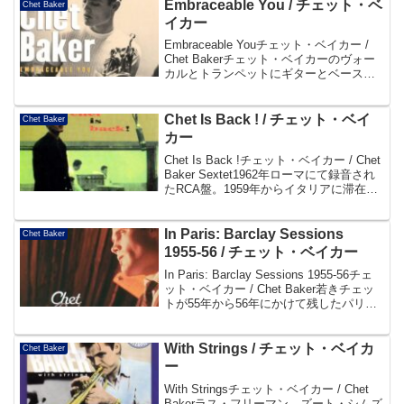
Embraceable You / チェット・ベ
Chet Baker
イカー
Embraceable Youチェット・ベイカー /
Chet Bakerチェット・ベイカーのヴォー
カルとトランペットにギターとベースの
みのシンプルなトリオ編成による作品。
1957年に録音されてから長い間未発表で
あった音源を収めて1995年...
Chet Is Back ! / チェット・ベイ
Chet Baker
カー
Chet Is Back !チェット・ベイカー / Chet
Baker Sextet1962年ローマにて録音され
たRCA盤。1959年からイタリアに滞在
（17か月の拘留生活含む）したチェッ
ト・ベイカーが約3年のブランクを経てリ
リースしたア...
In Paris: Barclay Sessions
Chet Baker
1955-56 / チェット・ベイカー
In Paris: Barclay Sessions 1955-56チェ
ット・ベイカー / Chet Baker若きチェッ
トが55年から56年にかけて残したパリ録
音の中から、決定的名演14曲をセレク
ト。澄み切ったトランペットの響きが詩
情を運...
With Strings / チェット・ベイカ
Chet Baker
ー
With Stringsチェット・ベイカー / Chet
Bakerラス・フリーマン、ズート・シムズ