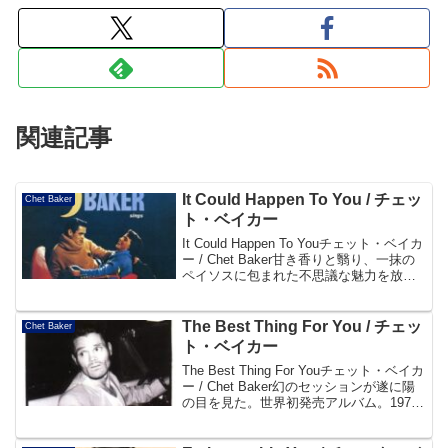
関連記事
It Could Happen To You / チェッ
Chet Baker
ト・ベイカー
It Could Happen To Youチェット・ベイカ
ー / Chet Baker甘き香りと翳り、一抹の
ペイソスに包まれた不思議な魅力を放つ
チェットのスタンダード・ヴォーカルが
堪能できる名作。帯よりDisc101. Do It
The...
The Best Thing For You / チェッ
Chet Baker
ト・ベイカー
The Best Thing For Youチェット・ベイカ
ー / Chet Baker幻のセッションが遂に陽
の目を見た。世界初発売アルバム。1977
年のチェット・ベイカーの姿がここにあ
る。帯よりDisc101. The Best Thin...