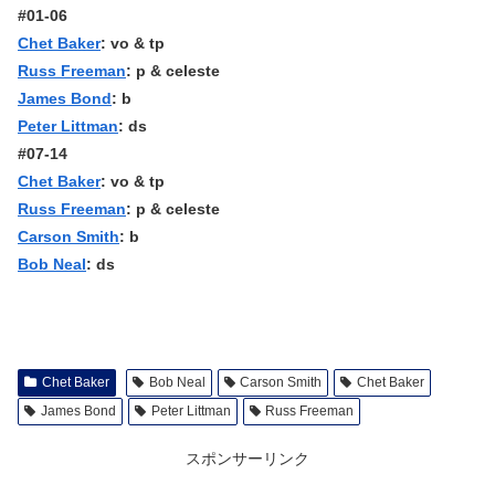
#01-06
Chet Baker
: vo & tp
Russ Freeman
: p & celeste
James Bond
: b
Peter Littman
: ds
#07-14
Chet Baker
: vo & tp
Russ Freeman
: p & celeste
Carson Smith
: b
Bob Neal
: ds
Chet Baker
Bob Neal
Carson Smith
Chet Baker
James Bond
Peter Littman
Russ Freeman
スポンサーリンク