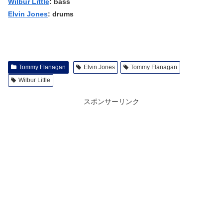
Wilbur Little
: bass
Elvin Jones
: drums
Tommy Flanagan
Elvin Jones
Tommy Flanagan
Wilbur Little
スポンサーリンク