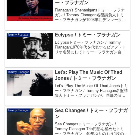
ー・フラナガン
Flanagan's Shenanigansトミー・フラナ
ガン / Tommy Flanagan名盤請負人トミ
ー・フラナガンが1993年にデンマークの
ジャズパー賞を受賞した際に行ったパフ
ォーマンスを収録したライヴ盤！ヤスパ
ー・ルンゴーとルイ...
Eclypso / トミー・フラナガン
Tommy Flanagan
Eclypsoトミー・フラナガン / Tommy
Flanagan1970年代を代表するピアノ・ト
リオ名盤にしてトミー・フラナガン自身
の代表作でもある「エクリプソ」！ジョ
ージ・ムラーツ～エルヴィン・ジョーン
ズとのトリオはどこまでもエレガント...
Let’s: Play The Music Of Thad
Tommy Flanagan
Jones / トミー・フラナガン
Let's: Play The Music Of Thad Jonesトミ
ー・フラナガン / Tommy Flanagan名盤請
負人トミー・フラナガンが、同郷の旧友
サド・ジョーンズに捧げたサド・ジョー
ンズ作品集。「ア・チャイルド・イズ・
ボー...
Sea Changes / トミー・フラナガ
Tommy Flanagan
ン
Sea Changesトミー・フラナガン /
Tommy Flanagan Trio円熟を極めたトミ
ー・フラナガン、40年ぶりのもう1枚の