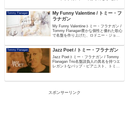
"オーヴァーシーズ" ！感動的な味わいを
もついぶし銀の輝き、そして "神業" !!帯
よりDisc10...
My Funny Valentine / トミー・フ
Tommy Flanagan
ラナガン
My Funny Valentineトミー・フラナガン /
Tommy Flanagan豊かな個性と優れた歌心
で名盤を作り上げた、ロドニー・ジョー
ンズとトミー・フラナガン！二人のイマ
ジネイティブな感性が聴く者を酔わせ
る。初CD化。帯よりDi...
Jazz Poet / トミー・フラナガン
Tommy Flanagan
Jazz Poetトミー・フラナガン / Tommy
Flanagan Trio名盤請負人の異名を持つエ
レガントなバップ・ピアニスト、トミ
ー・フラナガンが1989年にジョージ・ム
ラーツとケニー・ワシントンとのレギュ
ラー・トリオで録音したスタ...
スポンサーリンク