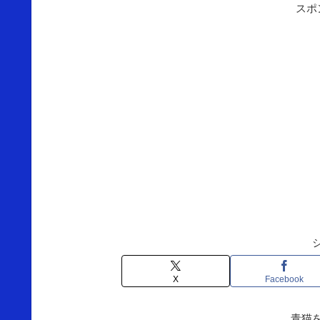
スポ
X
Facebook
青猫