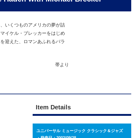
は、いくつものアメリカの夢が詰
。マイケル・ブレッカーをはじめ
ーを迎えた、ロマンあふれるバラ
帯より
Item Details
ユニバーサル ミュージック クラシック＆ジャズ
・発売日：2002/09/28