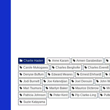
Charlie Haden
Anne Karam
Armen Garabedian
Carole Mukogawa
Charles Berghofer
Charles Everett
Denyse Buffum
Edward Meares
Ernest Ehrhardt
Jodi Burnett
Joe Ketendjian
Joel Derouin
John W
Mari Tsumura
Marilyn Baker
Maurice Dicterow
Mi
Patricia Johnson
Peter Kent
Pip Clarke-Ling
Putt
Suzie Katayama