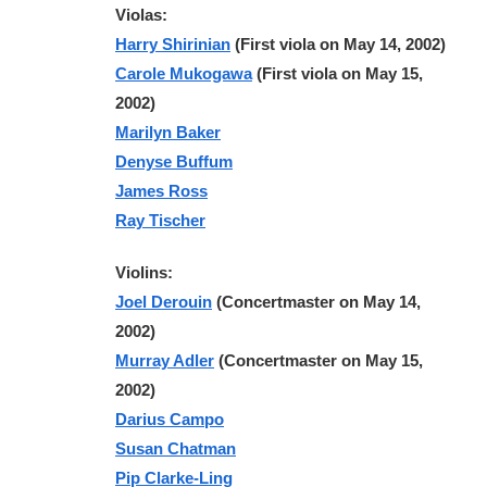
Violas:
Harry Shirinian
(First viola on May 14, 2002)
Carole Mukogawa
(First viola on May 15,
2002)
Marilyn Baker
Denyse Buffum
James Ross
Ray Tischer
Violins:
Joel Derouin
(Concertmaster on May 14,
2002)
Murray Adler
(Concertmaster on May 15,
2002)
Darius Campo
Susan Chatman
Pip Clarke-Ling