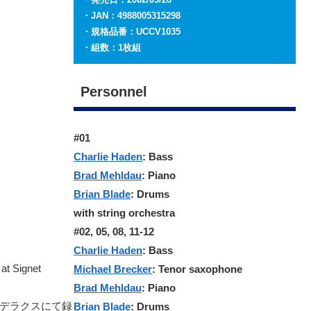
・JAN：4988005315298
・規格品番：UCCV1035
・組数：1枚組
Personnel
#01
Charlie Haden
: Bass
Brad Mehldau
: Piano
Brian Blade
: Drums
with string orchestra
#02, 05, 08, 11-12
Charlie Haden
: Bass
at Signet
Michael Brecker
: Tenor saxophone
Brad Mehldau
: Piano
ウンデラクスにて録
Brian Blade
: Drums