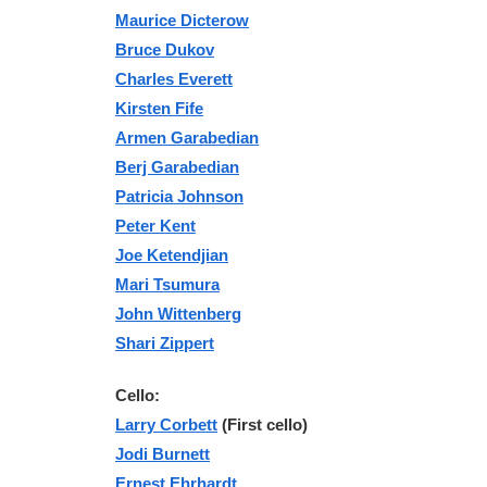
Maurice Dicterow
Bruce Dukov
Charles Everett
Kirsten Fife
Armen Garabedian
Berj Garabedian
Patricia Johnson
Peter Kent
Joe Ketendjian
Mari Tsumura
John Wittenberg
Shari Zippert
Cello:
Larry Corbett
(First cello)
Jodi Burnett
Ernest Ehrhardt