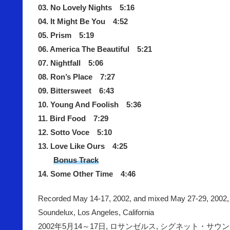
03. No Lovely Nights 5:16
04. It Might Be You 4:52
05. Prism 5:19
06. America The Beautiful 5:21
07. Nightfall 5:06
08. Ron’s Place 7:27
09. Bittersweet 6:43
10. Young And Foolish 5:36
11. Bird Food 7:29
12. Sotto Voce 5:10
13. Love Like Ours 4:25
Bonus Track
14. Some Other Time 4:46
Recorded May 14-17, 2002, and mixed May 27-29, 2002, 
Soundelux, Los Angeles, California
2002年5月14～17日, ロサンゼルス, シグネット・サ