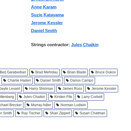
Anne Karam
Suzie Katayama
Jerome Kessler
Daniel Smith
Strings contractor:
Jules Chaikin
Berj Garabedian
Brad Mehldau
Brian Blade
Bruce Dukov
Charlie Haden
Daniel Smith
Darius Campo
Gayle Levant
Harry Shirinian
James Ross
Jerome Kessler
ittenberg
Jules Chaikin
Kirsten Fife
Larry Corbett
chael Brecker
Murray Adler
Norman Ludwin
er Smith
Ray Tischer
Shari Zippert
Susan Chatman