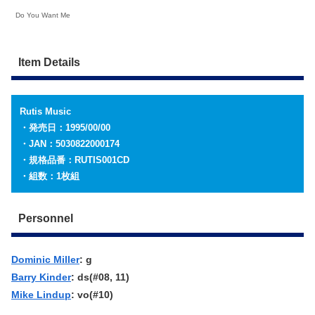
Do You Want Me
Item Details
Rutis Music
・発売日：1995/00/00
・JAN：5030822000174
・規格品番：RUTIS001CD
・組数：1枚組
Personnel
Dominic Miller
: g
Barry Kinder
: ds(#08, 11)
Mike Lindup
: vo(#10)